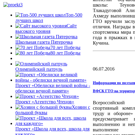
школы: Теуно
Тлакадуговой Али
Топ-500
Ахмеду выполнивш
лучших школ
ГТО вручили засл
Сайт
отличия. Награды 
высокого уровня
спортсменка мира 
года в прыжках в 
Школьная газета Пятерочка
Кучина.
70 лет Победы
80 лет Победы
06.07.2016
Олимпийский патруль
Информация по поэтап
Проект «Обелиски великой войны -
обелиски вечной памяти»
ВФСК ГТО на террито
Проект «Агентство Чтецов»
Всероссийский ф
Хозяин с
спортивный компл
большой буквы
труду и обороне
предусматривает 
выполнению и неп
Проект «Школа для всех, школа для
выполнение р
каждого»