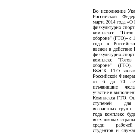
Во исполнение Ука
Российской Феде
марта 2014 года «О
физкультурно-спор
комплексе "Гото
обороне" (ГТО)» с 1
года в Российск
введен в действие
физкультурно-спор
комплекс "Гото
обороне" (ГТО).
ВФСК ГТО являют
Российской Федера
от 6 до 70 ле
изъявившие жела
участие в выполне
Комплекса ГТО. Он
ступеней для
возрастных групп.
года комплекс буд
всех школах страны,
среди рабочей
студентов и служа