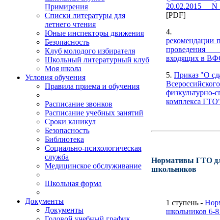
20.02.2015 N
Примирения
[PDF]
Списки литературы для
летнего чтения
4
Юные инспекторы движения
рекомендации п
Безопасность
проведения
Клуб молодого избирателя
входящих в В
Школьный литературный клуб
Моя школа
5.
Приказ "О сд
Условия обучения
Всероссийского
Правила приема и обучения
физкультурно-с
комплекса ГТО
Расписание звонков
Расписание учебных занятий
Сроки каникул
Безопасность
Библиотека
Социально-психологическая
служба
Нормативы ГТО д
Медицинское обслуживание
школьников
Школьная форма
Документы
1 ступень -
Нор
Документы
школьников 6-8
Годовой учебный график