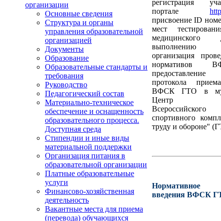
регистрация уч
организации
портале
htt
Основные сведения
присвоение ID номе
Структура и органы
мест тестировани
управления образовательной
медицинского
организацией
выполнению и
Документы
организация пров
Образование
нормативов 
Образовательные стандарты и
предоставлени
требования
протокола прием
Руководство
ВФСК ГТО в му
Педагогический состав
Центр тест
Материально-техническое
Всероссийского ф
обеспечение и оснащенность
спортивного компл
образовательного процесса.
труду и обороне" (Г
Доступная среда
Стипендии и иные виды
материальной поддержки
Организация питания в
образовательной организации
Платные образовательные
услуги
Нормативное о
Финансово-хозяйственная
введения ВФСК Г
деятельность
Вакантные места для приема
(перевода) обучающихся