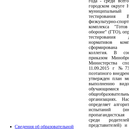
года - среди всег
городском округе 
муниципаль
тестирования Вс
физкультурно-спор
комплекса "Гото
обороне" (ГТО), оп
тестирования
нормативов ком
сформирована
коллегия. В соо
приказом Минобр
Министерства сп
11.09.2015 г №73
поэтапного внедр
утвержден план м
выполнению видо
обучающи
общеобразовательн
организациях. На
определяет алгори
испытаний (инф
пропагандистская
среди родителе
представителей) и
Сведения об образовательной