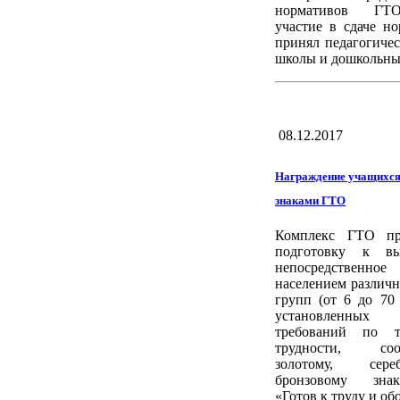
нормативов ГТ
участие в сдаче н
принял педагогиче
школы и дошкольны
08.12.2017
Награждение учащихся
знаками ГТО
Комплекс ГТО пре
подготовку к в
непосредственно
населением различ
групп (от 6 до 70
установленных 
требований по т
трудности, соот
золотому, сер
бронзовому зна
«Готов к труду и об