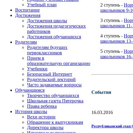
Учебный план
2 ступень -
Нор
Воспитание
школьников 9-1
Достижения
3 ступень -
Нор
Достижения школы
школьников 11-
Достижения педагогических
работников
4 ступень -
Нор
Достижения обучающихся
школьников 13-
Родителям
Родителям будущих
5 ступень -
Нор
первоклассников
школьников 16-
Прием в
образовательную организацию
Учебники
Безопасный Интернет
Родительский лекторий
Часто задаваемые вопросы
Обучающимся
События
Творчество обучающихся
Школьная газета Пятерочка
Права ребенка
История школы
16.03.2016
Вехи истории
Обращение к выпускникам
Республиканский этап
Директора школы
Известные выпускники