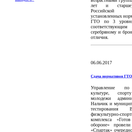
возрастными группа
лет и старше)
Российской 
установленных но
ГТО по 3 уровня
соответствующи
серебряному и бро
отличия.
06.06.2017
Сдача нормативов ГТО
Управление по
культуре, спо
молодежи админи
Нальчик и муници
тестирования Вс
физкультурно-спор
комплекса «Гото
обороне» провели
«Спартак» очередн