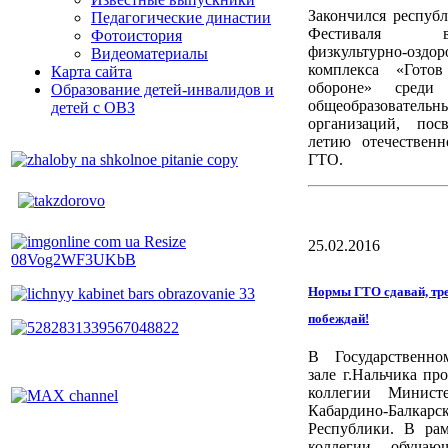
Закончился респуб
Педагогические династии
Фестиваля все
Фотоистория
физкультурно-оздор
Видеоматериалы
комплекса «Гото
Карта сайта
обороне» среди 
Образование детей-инвалидов и
общеобразовательн
детей с ОВЗ
организаций, пос
летию отечественн
ГТО.
25.02.2016
Нормы ГТО сдавай, тре
побеждай!
В Государственно
зале г.Нальчика пр
коллегии Министе
Кабардино-Балкарс
Республики. В рам
коллегии обучаю