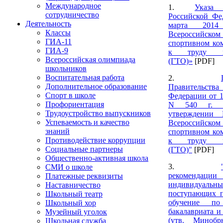
Международное
1.
Указа
сотрудничество
Российской Фе
Деятельность
марта 201
Классы
Всероссийском 
ГИА-11
спортивном ком
ГИА-9
к труду и
Всероссийская олимпиада
(ГТО)»
[PDF]
школьников
Воспитательная работа
2.
Дополнительное образование
Правительств
Спорт в школе
Федерации от 1
Профориентация
N 540 г. 
Трудоустройство выпускников
утверждении
Успеваемость и качество
Всероссийском 
знаний
спортивном ком
Противодействие коррупции
к труду и
Социальные партнеры
(ГТО)"
[PDF]
Общественно-активная школа
3.
СМИ о школе
рекомендац
Платежные реквизиты
индивидуальн
Наставничество
поступающих 
Школьный театр
обучение по
Школьный хор
бакалавриата и
Музейный уголок
(утв. Минобр
Школьная служба