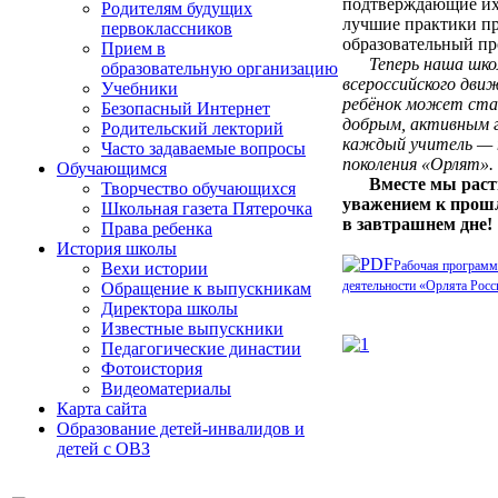
подтверждающие их 
Родителям будущих
лучшие практики пр
первоклассников
образовательный пр
Прием в
Теперь наша шко
образовательную организацию
всероссийского дви
Учебники
ребёнок может ста
Безопасный Интернет
добрым, активным 
Родительский лекторий
каждый учитель — 
Часто задаваемые вопросы
поколения «Орлят».
Обучающимся
Вместе мы раст
Творчество обучающихся
уважением к прош
Школьная газета Пятерочка
в завтрашнем дне!
Права ребенка
История школы
Рабочая программ
Вехи истории
деятельности
«Орлята Росс
Обращение к выпускникам
Директора школы
Известные выпускники
Педагогические династии
Фотоистория
Видеоматериалы
Карта сайта
Образование детей-инвалидов и
детей с ОВЗ