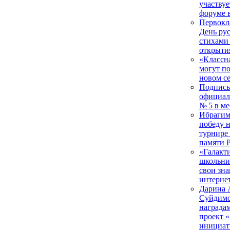
участвуе
форуме 
Первокл
День рус
стихами
открыти
«Классна
могут п
новом с
Подписы
официал
№ 5 в м
Ибрагим
победу 
турнире
памяти 
«Галакти
школьни
свои зна
интернет
Дарина 
Суйдимо
награда
проект 
инициат