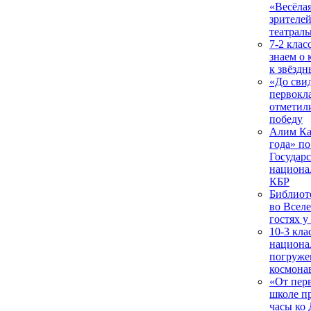
«Весёла
зрителей
театраль
7-2 клас
знаем о 
к звёзд
«До свид
первокл
отметил
победу
Алим Ка
года» по
Государ
национа
КБР
Библиот
во Вселе
гостях у
10-3 кла
национа
погруже
космона
«От перв
школе п
часы ко