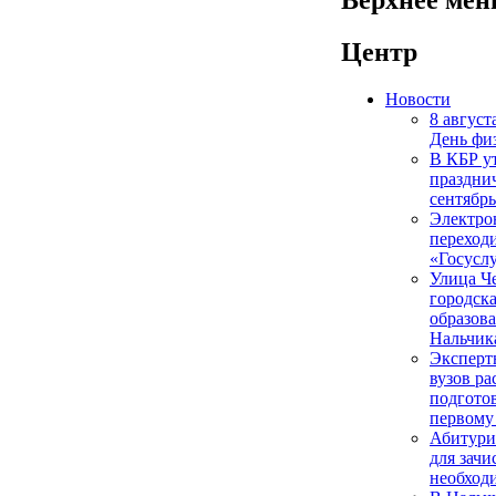
Центр
Новости
8 август
День фи
В КБР у
праздни
сентябрь
Электро
переход
«Госусл
Улица Ч
городска
образов
Нальчик
Эксперт
вузов ра
подготов
первому
Абитури
для зачи
необходи