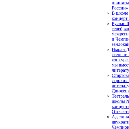
приняты
России»
В школе
концерт
Руслан 
серебря
межреги
и Чемпи
зендока
Имран Д
степени
конкурс
мы вмест
литерат
Стартов
строки»
литерат
Движени
Театраль
школы №
концерт
Отечест
Аделина
двукратн
Чемпион