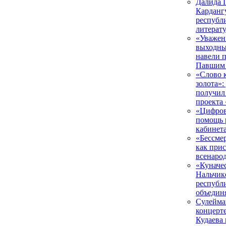
Далида 
Карданг
республ
литерат
«Уважен
выходны
навели 
Павшим 
«Слово 
золота»
получил
проекта
«Цифров
помощь р
кабинета
«Бессме
как прис
всенаро
«Куначес
Нальчик
республ
объедин
Сулейма
концерт
Кудаева