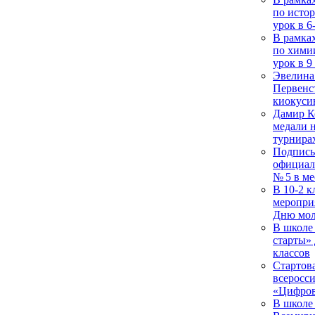
по исто
урок в 6
В рамка
по хими
урок в 9
Эвелина
Первенс
киокуси
Дамир К
медали н
турнирах
Подписы
официал
№ 5 в м
В 10-2 к
меропри
Дню мол
В школе
старты» 
классов
Стартов
всеросси
«Цифров
В школе