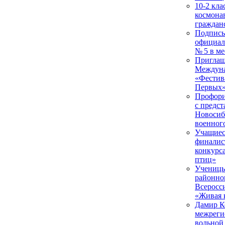
10-2 кла
космона
граждан
Подписы
официал
№ 5 в м
Приглаш
Междуна
«Фестив
Первых
Профори
с предс
Новосиб
военног
Учащие
финалис
конкурс
птиц»
Ученицы
районно
Всеросс
«Живая 
Дамир К
межреги
вольной