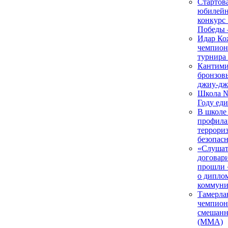
Стартова
юбилейн
конкурс
Победы 
Идар Ко
чемпион
турнира
Кантим
бронзов
джиу-дж
Школа №
Году ед
В школе
профила
террориз
безопас
«Слушат
договари
прошли 
о дипло
коммун
Тамерла
чемпион
смешанн
(ММА)