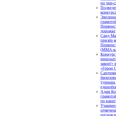
по чир-
Подведе
конкурса
Эвелина
грамото
Первенс
дорожке
Саид Ма
призёр 
Первенс
(ММА-ка
Конкурс
инициат
закон!» 
«Герои 
Сантими
бронзов
турнира
единобо
Адам Ко
грамото
по карат
Учащиес
отмечен
награжд