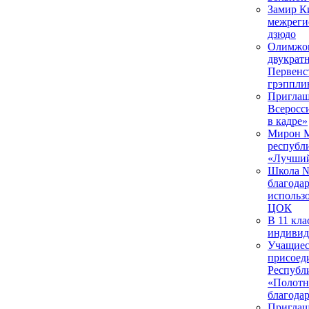
Замир К
межреги
дзюдо
Олимжо
двукрат
Первенс
грэппли
Приглаш
Всеросс
в кадре»
Мирон М
республ
«Лучший
Школа №
благодар
использ
ЦОК
В 11 кла
индивид
Учащиес
присоед
Республ
«Полотн
благода
Приглаш