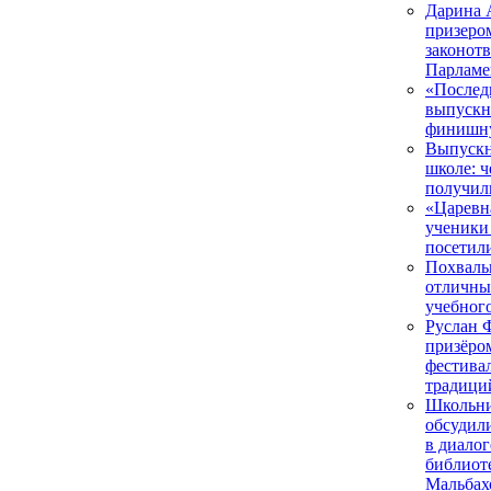
Дарина 
призеро
законот
Парламе
«Послед
выпускн
финишн
Выпускн
школе: 
получил
«Царевн
ученики
посетил
Похваль
отличны
учебного
Руслан 
призёро
фестива
традици
Школьни
обсудили
в диалог
библиоте
Мальбах