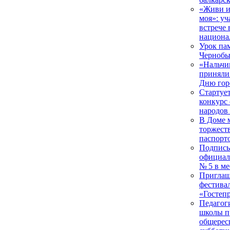
«Живи и
моя»: у
встрече 
национа
Урок пам
Чернобы
«Нальчи
приняли 
Дню гор
Стартуе
конкурс 
народов
В Доме 
торжест
паспорт
Подписы
официал
№ 5 в м
Приглаш
фестива
«Гостеп
Педагог
школы п
общерес