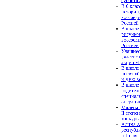
субботн
В 6 клас
истории
воссоед
Россией
В школе
рисунко
воссоед
Россией
Учащиес
участие
акции «
В школе
посвящё
и Дню в
В школе 
родител
специал
операци
Милена 
II степе
конкурс
Алима Х
республ
и Перве