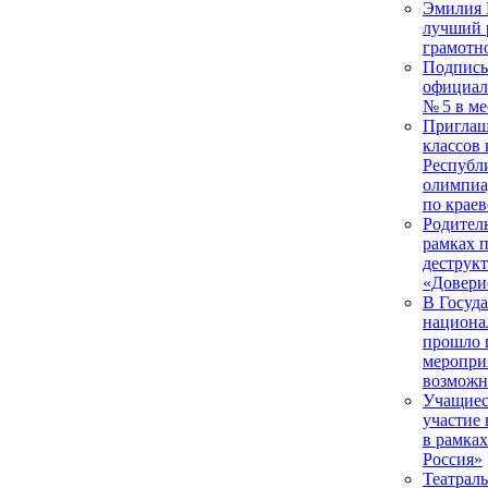
Эмилия 
лучший 
грамотн
Подписы
официал
№ 5 в м
Приглаш
классов 
Республ
олимпиа
по крае
Родитель
рамках 
деструк
«Доверие
В Госуд
национа
прошло 
меропри
возможн
Учащиес
участие
в рамка
Россия»
Театрал