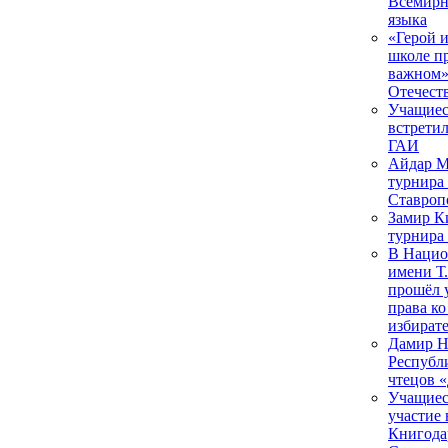
Всемирн
языка
«Герой и
школе п
важном»
Отечест
Учащиес
встрети
ГАИ
Айдар М
турнира 
Ставроп
Замир К
турнира 
В Нацио
имени Т
прошёл 
права к
избират
Дамир Н
Республ
чтецов 
Учащиес
участие
Книгода