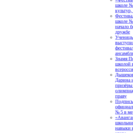
школе № 
культур,
Фестива
школе №
начало б
дружбе
Ученицы
выступи
фестивал
ансамбл
Знамя П
школой 
всеросс
Дышеков
Дарина 
призёры
олимпиа
праву
Подписы
официал
№ 5 в м
«Авангар
школьни
навыки 