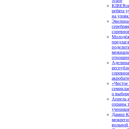
этапе
KIBERon
ребята у
на уловк
Эвелина
серебря
соревно
Молодёж
предлаг
поделит
межнац
отношен
Аделина
республ
соревно
акробат
«Чистое
семикла
о выборе
Апрель 
охраны т
ученико
Дамир К
межреги
вольной