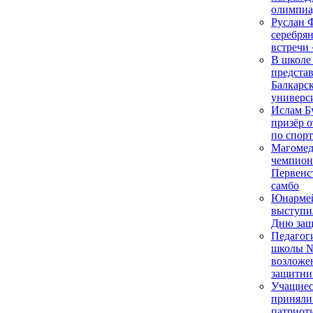
олимпиа
Руслан 
серебря
встречи
В школе 
предста
Балкарск
универс
Ислам Б
призёр 
по спор
Магомед
чемпион
Первенс
самбо
Юнарме
выступи
Дню защ
Педагог
школы №
возложе
защитни
Учащиес
приняли
патриот