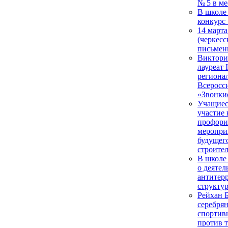
№ 5 в м
В школе
конкурс 
14 март
(черкесс
письмен
Виктори
лауреат 
региона
Всеросс
«Звонки
Учащиес
участие 
профори
меропри
будущег
строите
В школе
о деятел
антитер
структу
Рейхан 
серебря
спортив
против 