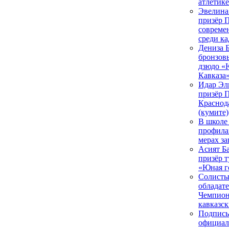
атлетике
Эвелина
призёр 
совреме
среди ка
Дениза 
бронзов
дзюдо «
Кавказа
Идар Эл
призёр 
Краснода
(кумите)
В школе
профила
мерах з
Асият Б
призёр 
«Юная г
Солисты
обладат
Чемпион
кавказс
Подписы
официал