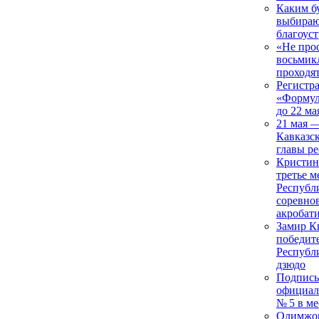
Каким б
выбираю
благоуст
«Не про
восьмик
проходя
Регистра
«Формул
до 22 ма
21 мая 
Кавказс
главы р
Кристин
третье м
Республ
соревно
акробат
Замир К
победит
Республ
дзюдо
Подписы
официал
№ 5 в м
Олимжон