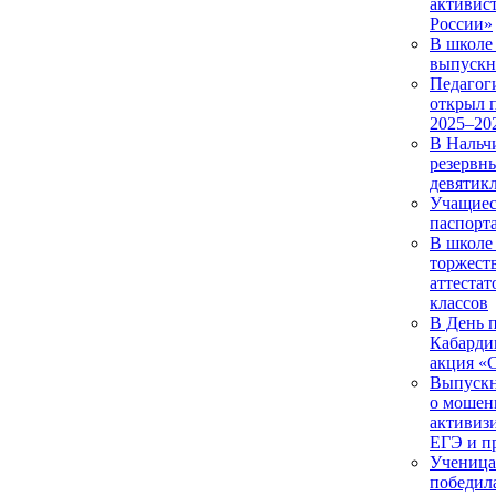
активис
России»
В школе
выпускн
Педагог
открыл 
2025–20
В Нальч
резервн
девятик
Учащиес
паспорт
В школе
торжест
аттестат
классов
В День п
Кабарди
акция «
Выпускн
о мошен
активиз
ЕГЭ и п
Ученица
победил