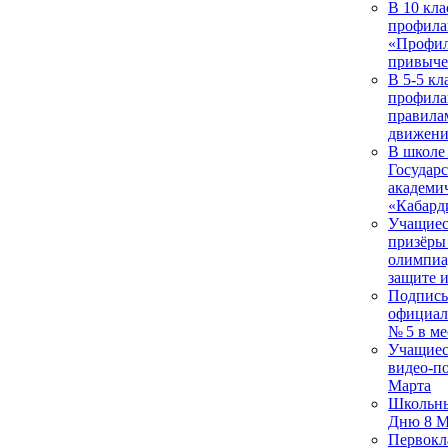
В 10 кл
профила
«Профил
привыче
В 5-5 кл
профила
правила
движени
В школе
Государ
академи
«Кабард
Учащиес
призёры
олимпиа
защите 
Подписы
официал
№ 5 в м
Учащиес
видео-п
Марта
Школьны
Дню 8 М
Первокл