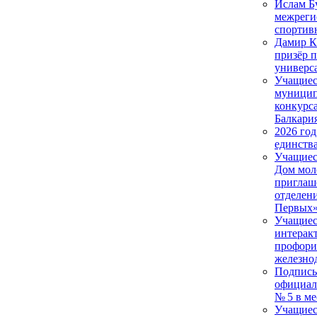
Ислам Б
межреги
спортив
Дамир К
призёр 
универс
Учащиес
муницип
конкурс
Балкари
2026 год
единств
Учащиес
Дом мол
приглаш
отделен
Первых
Учащиеся
интерак
профори
железно
Подписы
официал
№ 5 в м
Учащиес