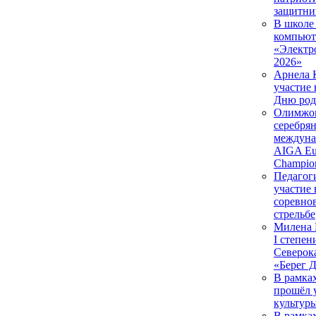
защитни
В школе 
компьют
«Электр
2026»
Арнела 
участие 
Дню род
Олимжо
серебря
междуна
AIGA Eur
Champio
Педагог
участие 
соревно
стрельбе
Милена 
I степен
Северок
«Берег 
В рамка
прошёл 
культуры
В рамка