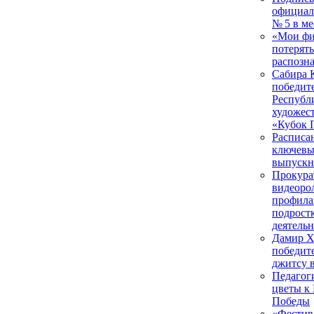
официал
№ 5 в м
«Мои фи
потерять
распозн
Сабира 
победит
Республ
художес
«Кубок 
Расписа
ключевы
выпускн
Прокура
видеоро
профила
подрост
деятельн
Дамир 
победит
джитсу 
Педагог
цветы к
Победы
«Фестив