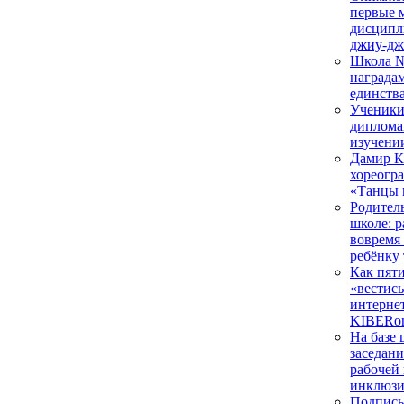
первые м
дисципл
джиу-дж
Школа №
наградам
единств
Ученики
диплома
изучени
Дамир К
хореогр
«Танцы 
Родител
школе: р
вовремя 
ребёнку
Как пят
«вестись
интернет
KIBERon
На базе
заседан
рабочей
инклюзи
Подписы