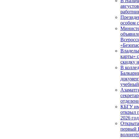
В Нальч
августо
работни
Президен
особом с
Министе
объявило
Всеросс
«Безопа
Владель
карты» 
скидку н
В колле
Балкари
докумен
учебный
Азаматг
секретар
отделен
КБГУ им
открыл 
2026 год
Открыта
первый 
волонтё