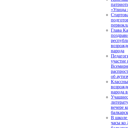
патриот
«Улицы 
Стартов
подгото
первокл
Глава К
поздрав
республ
возрожд
народа
Педагог
участие 
Всемирн
распрос
об аутиз
Классны
возрожд
народа в
Учащиес
литерат
вечере 
балкарск
В школе
часы ко
балкарск