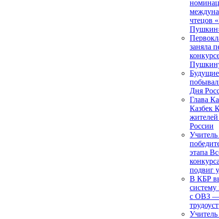
номинац
междуна
чтецов 
Пушкин
Первокл
заняла п
конкурс
Пушкину
Будущие
побывал
Дня Рос
Глава К
Казбек 
жителей
России
Учитель
победит
этапа В
конкурс
подвиг 
В КБР в
систему
с ОВЗ —
трудоус
Учитель