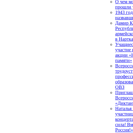
О чем мо
прошли 
1943 год
назвавш
Дамир К
Республ
армейск
в Нартк
Учащиес
участие
акции «
памяти»
Всеросс
трудоус
професс
образова
ОВЗ
Приглаш
Всеросс
«Диктан
Наталья
участни
концерт
сила! В
Россия!»