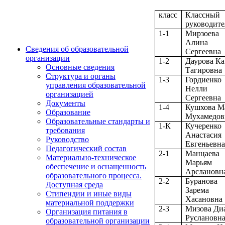
класс
Классный
руководите
1-1
Мирзоева
Алина
Сведения об образовательной
Сергеевна
организации
1-2
Даурова К
Основные сведения
Тагировна
Структура и органы
1-3
Гордиенко
управления образовательной
Нелли
организацией
Сергеевна
Документы
1-4
Кушхова М
Образование
Мухамедов
Образовательные стандарты и
1-К
Кучеренко
требования
Анастасия
Руководство
Евгеньевн
Педагогический состав
2-1
Манцаева
Материально-техническое
Марьям
обеспечение и оснащенность
Арслановн
образовательного процесса.
2-2
Буранова
Доступная среда
Зарема
Стипендии и иные виды
Хасановна
материальной поддержки
2-3
Мизова Ди
Организация питания в
Руслановн
образовательной организации