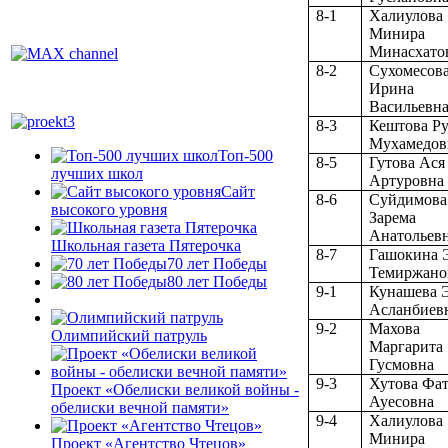
8-1
Халиулова
Минира
Минасхато
8-2
Сухомесов
Ирина
Васильевн
8-3
Кештова Ру
Мухамедов
Топ-500
8-5
Гутова Ася
лучших школ
Артуровна
Сайт
8-6
Суйдимова
высокого уровня
Зарема
Анатольев
Школьная газета Пятерочка
8-7
Гашокина 
70 лет Победы
Темиржано
80 лет Победы
9-1
Кунашева 
Асланбиев
9-2
Махова
Олимпийский патруль
Маргарита
Гусмовна
9-3
Хутова Фа
Проект «Обелиски великой войны -
Ауесовна
обелиски вечной памяти»
9-4
Халиулова
Минира
Проект «Агентство Чтецов»