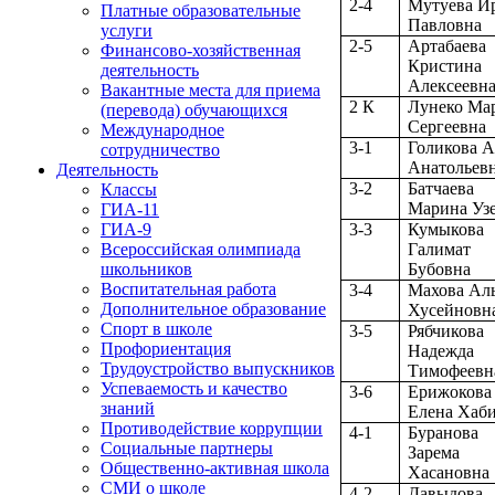
2-4
Мутуева И
Платные образовательные
Павловна
услуги
2-5
Артабаева
Финансово-хозяйственная
Кристина
деятельность
Алексеевн
Вакантные места для приема
2 К
Лунеко Ма
(перевода) обучающихся
Сергеевна
Международное
3-1
Голикова 
сотрудничество
Анатольев
Деятельность
3-2
Батчаева
Классы
Марина Уз
ГИА-11
3-3
Кумыкова
ГИА-9
Галимат
Всероссийская олимпиада
Бубовна
школьников
Воспитательная работа
3-4
Махова Ал
Дополнительное образование
Хусейновн
Спорт в школе
3-5
Рябчикова
Профориентация
Надежда
Трудоустройство выпускников
Тимофеевн
Успеваемость и качество
3-6
Ерижокова
знаний
Елена Хаб
Противодействие коррупции
4-1
Буранова
Социальные партнеры
Зарема
Общественно-активная школа
Хасановна
СМИ о школе
4-2
Давыдова