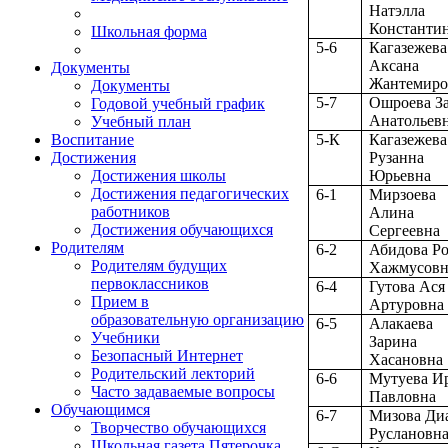
Натэлла
Константи
Школьная форма
5-6
Кагазежева
Аксана
Документы
Жантемиро
Документы
5-7
Ошроева З
Годовой учебный график
Анатольев
Учебный план
5-К
Кагазежева
Воспитание
Рузанна
Достижения
Юрьевна
Достижения школы
Достижения педагогических
6-1
Мирзоева
работников
Алина
Достижения обучающихся
Сергеевна
Родителям
6-2
Абидова Р
Родителям будущих
Хажмусовн
первоклассников
6-4
Гутова Ася
Прием в
Артуровна
образовательную организацию
6-5
Алакаева
Учебники
Зарина
Безопасный Интернет
Хасановна
Родительский лекторий
6-6
Мутуева И
Часто задаваемые вопросы
Павловна
Обучающимся
6-7
Мизова Ди
Творчество обучающихся
Руслановн
Школьная газета Пятерочка