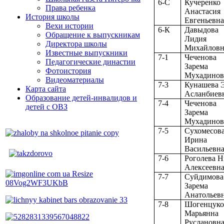
6-С
Кучеренко
Права ребенка
Анастасия
История школы
Евгеньевн
Вехи истории
6-К
Давыдова
Обращение к выпускникам
Лидия
Директора школы
Михайловн
Известные выпускники
7-1
Чеченова
Педагогические династии
Зарема
Фотоистория
Мухадинов
Видеоматериалы
7-3
Кунашева 
Карта сайта
Асланбиев
Образование детей-инвалидов и
7-4
Чеченова
детей с ОВЗ
Зарема
Мухадинов
7-5
Сухомесов
Ирина
Васильевн
7-6
Роголева 
Алексеевн
7-7
Суйдимова
Зарема
Анатольев
7-8
Шогенцуко
Марьянна
Руслановн