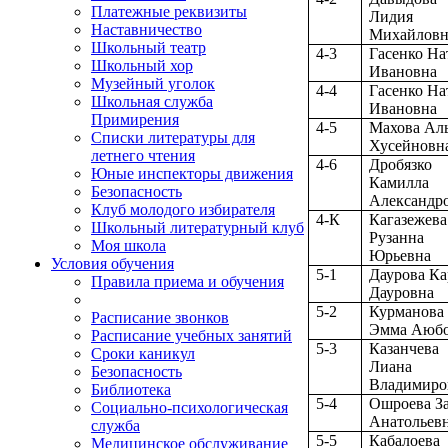
Платежные реквизиты
Лидия
Наставничество
Михайловн
Школьный театр
4-3
Гасенко На
Школьный хор
Ивановна
Музейный уголок
4-4
Гасенко На
Школьная служба
Ивановна
Примирения
4-5
Махова Ал
Списки литературы для
Хусейновн
летнего чтения
4-6
Дробязко
Юные инспекторы движения
Камилла
Безопасность
Александр
Клуб молодого избирателя
4-К
Кагазежева
Школьный литературный клуб
Рузанна
Моя школа
Юрьевна
Условия обучения
5-1
Даурова К
Правила приема и обучения
Дауровна
5-2
Курманова
Расписание звонков
Эмма Аюб
Расписание учебных занятий
5-3
Казанчева
Сроки каникул
Лиана
Безопасность
Владимиро
Библиотека
5-4
Ошроева З
Социально-психологическая
Анатольев
служба
5-5
Кабалоева
Медицинское обслуживание