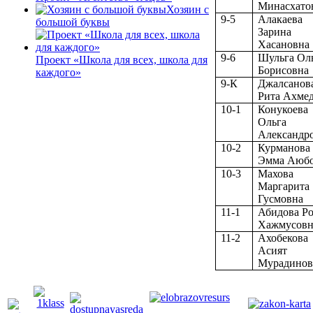
Минасхато
Хозяин с
9-5
Алакаева
большой буквы
Зарина
Хасановна
9-6
Шульга Ол
Проект «Школа для всех, школа для
Борисовна
каждого»
9-К
Джалсанов
Рита Ахме
10-1
Конукоева
Ольга
Александр
10-2
Курманова
Эмма Аюб
10-3
Махова
Маргарита
Гусмовна
11-1
Абидова Р
Хажмусовн
11-2
Ахобекова
Асият
Мурадинов