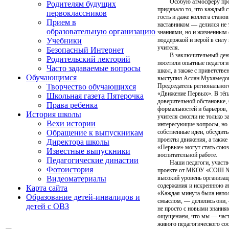
Особую атмосферу пр
Родителям будущих
придавало то, что каждый 
первоклассников
гость и даже коллега стано
Прием в
наставником — делился не 
образовательную организацию
знаниями, но и жизненным
поддержкой и верой в силу
Учебники
учителя.
Безопасный Интернет
В заключительный ден
Родительский лекторий
посетили опытные педагоги
Часто задаваемые вопросы
школ, а также с приветств
Обучающимся
выступил Аслан Мухамедо
Председатель региональног
Творчество обучающихся
«Движение Первых». В тёп
Школьная газета Пятерочка
доверительной обстановке, 
Права ребенка
формальностей и барьеров
История школы
учителя смогли не только з
Вехи истории
интересующие вопросы, но
собственные идеи, обсудить
Обращение к выпускникам
проекты движения, а также 
Директора школы
«Первые» могут стать сою
Известные выпускники
воспитательной работе.
Педагогические династии
Наши педагоги, участ
Фотоистория
проекте от МКОУ «СОШ № 
высокий уровень организац
Видеоматериалы
содержания и искреннюю а
Карта сайта
«Каждая минута была напо
Образование детей-инвалидов и
смыслом, — делились они,
детей с ОВЗ
не просто с новыми знаниям
ощущением, что мы — част
живого педагогического со