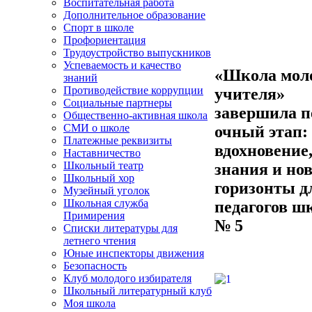
Воспитательная работа
Дополнительное образование
Спорт в школе
Профориентация
Трудоустройство выпускников
Успеваемость и качество
«Школа мол
знаний
Противодействие коррупции
учителя»
Социальные партнеры
завершила 
Общественно-активная школа
СМИ о школе
очный этап:
Платежные реквизиты
вдохновение
Наставничество
Школьный театр
знания и но
Школьный хор
горизонты д
Музейный уголок
Школьная служба
педагогов ш
Примирения
№ 5
Списки литературы для
летнего чтения
Юные инспекторы движения
Безопасность
Клуб молодого избирателя
Школьный литературный клуб
Моя школа