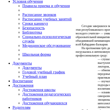
Условия обучения
Правила приема и обучения
Расписание звонков
Расписание учебных занятий
Сроки каникул
Сегодня завершился пе
Безопасность
этап республиканского про
Библиотека
молодого учителя» — уник
Социально-психологическая
образовательной инициатив
объединившей начинающих 
служба
всей Кабардино-Балкарии.
Медицинское обслуживание
На протяжении трёх дн
погружались в интенсивну
Школьная форма
профессиональную среду:
— слуша
выступле
Документы
лекторов,
Документы
— обмени
Годовой учебный график
передовы
Учебный план
практика
Воспитание
— изучал
подходы 
Достижения
воспитан
Достижения школы
— осваив
Достижения педагогических
саморазви
работников
эмоциона
Достижения обучающихся
интеллект
личностно
Родителям