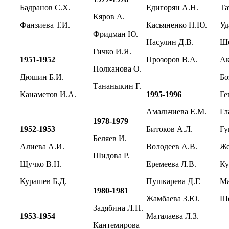
Бадранов С.Х.
Едигорян А.Н.
Т
Кяров А.
Фанзиева Т.И.
Касьяненко Н.Ю.
У
Фридман Ю.
Насулин Д.В.
Ш
Гичко И.Я.
1951-1952
Прозоров В.А.
А
Полканова О.
Дюшин Б.И.
Б
Тананыкин Г.
Канаметов И.А.
1995-1996
Г
Амальчиева Е.М.
Г
1978-1979
1952-1953
Битоков А.Л.
Гу
Беляев И.
Алиева А.И.
Володеев А.В.
Ж
Шидова Р.
Щучко В.Н.
Еремеева Л.В.
К
Курашев Б.Д.
Пушкарева Д.Г.
Ма
1980-1981
Жамбаева З.Ю.
Ше
Задябина Л.Н.
1953-1954
Маталаева Л.З.
Кантемирова