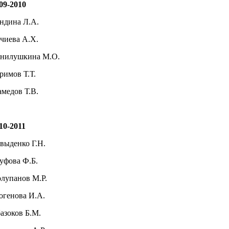
09-2010
ндина Л.А.
чиева А.Х.
нилушкина М.О.
римов Т.Т.
медов Т.В.
10-2011
выденко Г.Н.
уфова Ф.Б.
лупанов М.Р.
генова И.А.
азоков Б.М.