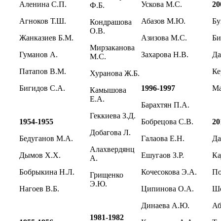
Аленина С.П.
Ускова М.С.
20
Ф.Б.
Агноков Т.Ш.
Абазов М.Ю.
Бу
Кондрашова
О.В.
Жанказиев Б.М.
Азизова М.С.
Би
Мирзаканова
Гуманов А.
Захарова Н.В.
Да
М.С.
Патапов В.М.
Ке
Хуранова Ж.Б.
Бигидов С.А.
1996-1997
Ма
Камышова
Е.А.
Барахтян П.А.
Геккиева З.Д.
1954-1955
Бобрецова С.В.
20
Добагова Л.
Бедуганов М.А.
Галаова Е.Н.
Да
Алахвердянц
Дымов Х.Х.
Ешугаов З.Р.
Ка
А.
Бобрыкина Н.Л.
Кочесокова Э.А.
По
Грищенко
Э.Ю.
Нагоев В.Б.
Ципинова О.А.
Шо
Динаева А.Ю.
Аб
1981-1982