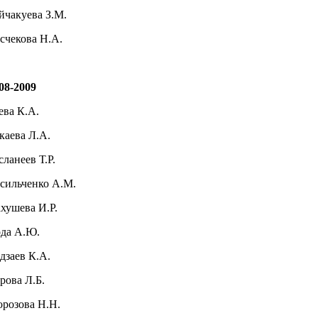
йчакуева З.М.
счекова Н.А.
08-2009
ева К.А.
каева Л.А.
сланеев Т.Р.
сильченко А.М.
хушева И.Р.
да А.Ю.
дзаев К.А.
арова Л.Б.
орозова Н.Н.