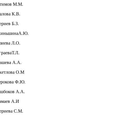
атимов М.М.
далова К.В.
ериев Б.З.
киньшинаА.Ю.
озиева Л.О.
еграеваТ.Л.
лашева А.А.
кетлова О.М
ерокова Ф.Ю.
ушбоков А.А.
маев А.И
риева С.М.