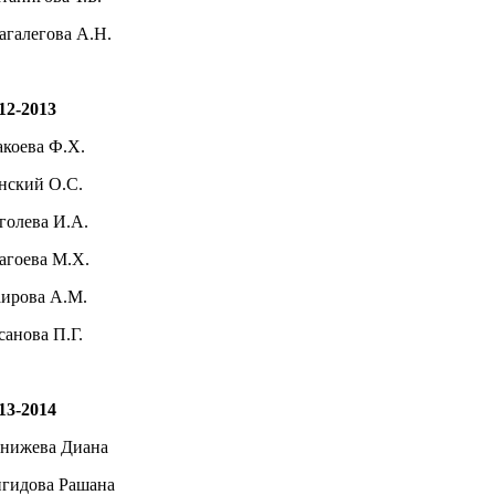
агалегова А.Н.
12-2013
коева Ф.Х.
нский О.С.
голева И.А.
агоева М.Х.
ирова А.М.
санова П.Г.
13-2014
нижева Диана
гидова Рашана