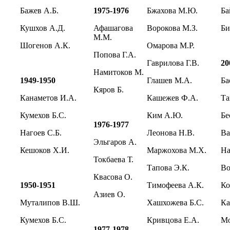
Бажев А.Б.
1975-1976
Бжахова М.Ю.
Ба
Кушхов А.Д.
Афашагова
Ворокова М.З.
Би
М.М.
Шогенов А.К.
Омарова М.Р.
Попова Г.А.
Гаврилова Г.В.
20
Намитоков М.
1949-1950
Глашев М.А.
Ба
Кяров Б.
Канаметов И.А.
Кашежев Ф.А.
Та
Кумехов Б.С.
Ким А.Ю.
Бе
1976-1977
Нагоев С.Б.
Леонова Н.В.
Ва
Эльгаров А.
Кешоков Х.И.
Маржохова М.Х.
На
Токбаева Т.
Тапова Э.К.
Во
Квасова О.
1950-1951
Тимофеева А.К.
Ко
Азиев О.
Муталипов В.Ш.
Хашхожева Б.С.
К
Кумехов Б.С.
Кривцова Е.А.
М
1977-1978