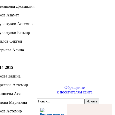
мышева Джамилия
ков Азамат
уважуков Астемир
уважуков Ратмир
влов Сергей
риева Алина
14-2015
кова Залина
ркесов Астемир
Обращение
к посетителям сайта
пшева Ася
лова Марианна
ков Астемир
Решаем вместе