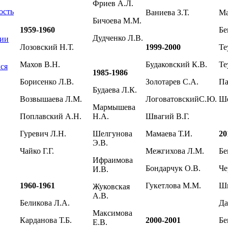
Фриев А.Л.
ость
Ваниева З.Т.
Ма
Бичоева М.М.
1959-1960
Бе
Дудченко Л.В.
ции
Лозовский Н.Т.
1999-2000
Те
Махов В.Н.
Будаковский К.В.
Те
ся
1985-1986
Борисенко Л.В.
Золотарев С.А.
Па
Будаева Л.К.
Возвышаева Л.М.
ЛоговатовскийС.Ю.
Ше
Мармышева
Поплавский А.Н.
Н.А.
Швагий В.Г.
Гуревич Л.Н.
Шелгунова
Мамаева Т.И.
20
Э.В.
Чайко Г.Г.
Межгихова Л.М.
Бе
Ифраимова
Бондарчук О.В.
Че
И.В.
1960-1961
Гукетлова М.М.
Ши
Жуковская
А.В.
Беликова Л.А.
Да
Максимова
Карданова Т.Б.
2000-2001
Бе
Е.В.