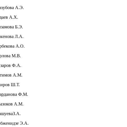
ззубова А.Э.
даев А.Х.
замова Б.Э.
кенова Л.А.
рбекова А.О.
рлова М.В.
заров Ф.А.
тимов А.М.
иров Ш.Т.
рданова Ф.М.
азоков А.М.
ашуеваЗ.А.
бженидзе Э.А.