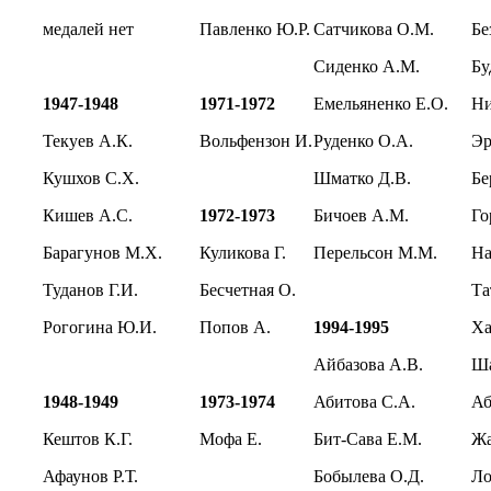
медалей нет
Павленко Ю.Р.
Сатчикова О.М.
Бе
Сиденко А.М.
Бу
1947-1948
1971-1972
Емельяненко Е.О.
Ни
Текуев А.К.
Вольфензон И.
Руденко О.А.
Эр
Кушхов С.Х.
Шматко Д.В.
Бе
Кишев А.С.
1972-1973
Бичоев А.М.
Го
Барагунов М.Х.
Куликова Г.
Перельсон М.М.
На
Туданов Г.И.
Бесчетная О.
Та
Рогогина Ю.И.
Попов А.
1994-1995
Ха
Айбазова А.В.
Ша
1948-1949
1973-1974
Абитова С.А.
Аб
Кештов К.Г.
Мофа Е.
Бит-Сава Е.М.
Ж
Афаунов Р.Т.
Бобылева О.Д.
Ло