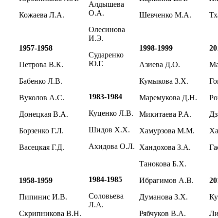
Алдышева
О.А.
Кожаева Л.А.
Шевченко М.А.
Тх
Олесинова
И.Э.
1957-1958
1998-1999
20
Сударенко
Ю.Г.
Петрова В.К.
Азиева Д.О.
Ма
Бабенко Л.В.
Кумыкова З.Х.
Го
1983-1984
Вуколов А.С.
Маремукова Д.Н.
Ро
Куценко Л.В.
Донецкая В.А.
Микитаева Р.А.
Дз
Шидов Х.Х.
Борзенко Г.Л.
Хамурзова М.М.
Ха
Ахидова О.Л.
Васецкая Г.Д.
Хандохова З.А.
Га
Танокова Б.Х.
1984-1985
1958-1959
Ибрагимов А.В.
20
Соловьева
Пипинис И.В.
Думанова З.Х.
Ку
Л.А.
Скрипникова В.Н.
Рябчуков В.А.
Ли