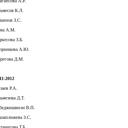
агапсова А.Р.
ьмесов К.Л.
шенов З.С.
ва А.М.
ркесова З.Б.
рникова А.Ю.
регова Д.М.
11-2012
заев Р.А.
ьмезова Д.Т.
беджишвили В.П.
азаплижева З.С.
танигова Т.Б.