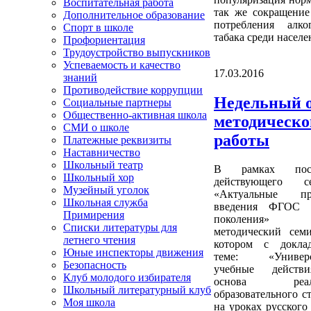
Воспитательная работа
так же сокращение
Дополнительное образование
потребления алк
Спорт в школе
табака среди населе
Профориентация
Трудоустройство выпускников
Успеваемость и качество
17.03.2016
знаний
Противодействие коррупции
Недельный 
Социальные партнеры
Общественно-активная школа
методическо
СМИ о школе
работы
Платежные реквизиты
Наставничество
Школьный театр
В рамках пост
Школьный хор
действующего се
Музейный уголок
«Актуальные пр
Школьная служба
введения ФГОС в
Примирения
поколения» п
Списки литературы для
методический сем
летнего чтения
котором с докла
Юные инспекторы движения
теме: «Универс
Безопасность
учебные действ
Клуб молодого избирателя
основа реали
Школьный литературный клуб
образовательного с
Моя школа
на уроках русского