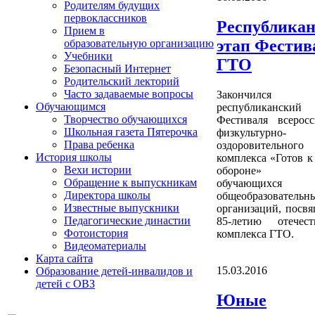
Родителям будущих
первоклассников
Республика
Прием в
этап Фестив
образовательную организацию
Учебники
ГТО
Безопасный Интернет
Родительский лекторий
Часто задаваемые вопросы
Закончился
Обучающимся
республикански
Творчество обучающихся
Фестиваля всеросс
Школьная газета Пятерочка
физкультурно-
Права ребенка
оздоровительного
История школы
комплекса «Готов к
Вехи истории
обороне» с
Обращение к выпускникам
обучающихся
Директора школы
общеобразовательн
Известные выпускники
организаций, посв
Педагогические династии
85-летию отечест
Фотоистория
комплекса ГТО.
Видеоматериалы
Карта сайта
15.03.2016
Образование детей-инвалидов и
детей с ОВЗ
Юные