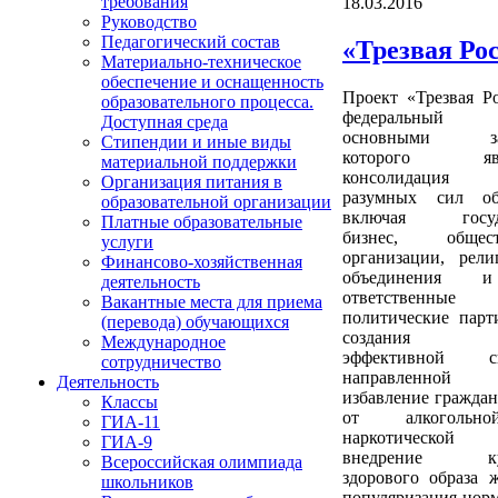
требования
18.03.2016
Руководство
Педагогический состав
«Трезвая Ро
Материально-техническое
обеспечение и оснащенность
Проект «Трезвая Ро
образовательного процесса.
федеральный п
Доступная среда
основными за
Стипендии и иные виды
которого явл
материальной поддержки
консолидация
Организация питания в
разумных сил об
образовательной организации
включая госуда
Платные образовательные
бизнес, общест
услуги
организации, рели
Финансово-хозяйственная
объединения 
деятельность
ответственные
Вакантные места для приема
политические пар
(перевода) обучающихся
создания
Международное
эффективной си
сотрудничество
направленн
Деятельность
избавление граждан
Классы
от алкоголь
ГИА-11
наркотической у
ГИА-9
внедрение ку
Всероссийская олимпиада
здорового образа 
школьников
популяризация норм