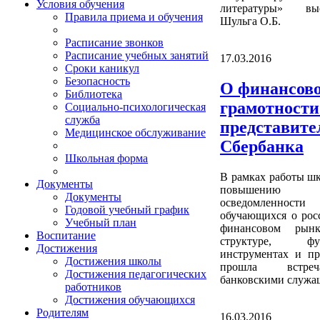
Условия обучения
литературы» выс
Правила приема и обучения
Шульга О.Б.
Расписание звонков
Расписание учебных занятий
17.03.2016
Сроки каникул
Безопасность
О финансов
Библиотека
грамотности
Социально-психологическая
служба
представит
Медицинское обслуживание
Сбербанка
Школьная форма
В рамках работы шк
Документы
повышению
Документы
осведомленности
Годовой учебный график
обучающихся о рос
Учебный план
финансовом рынк
Воспитание
структуре, фун
Достижения
инструментах и пр
Достижения школы
прошла встр
Достижения педагогических
банковскими служа
работников
Достижения обучающихся
Родителям
16.03.2016