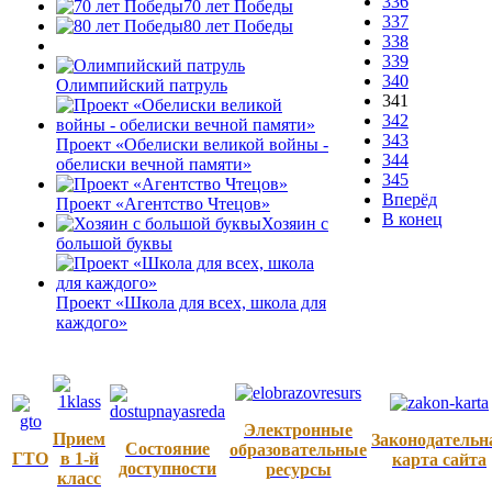
336
70 лет Победы
337
80 лет Победы
338
339
340
Олимпийский патруль
341
342
343
Проект «Обелиски великой войны -
344
обелиски вечной памяти»
345
Вперёд
Проект «Агентство Чтецов»
В конец
Хозяин с
большой буквы
Проект «Школа для всех, школа для
каждого»
Электронные
Прием
Законодательн
Состояние
образовательные
ГТО
в 1-й
карта сайта
доступности
ресурсы
класс