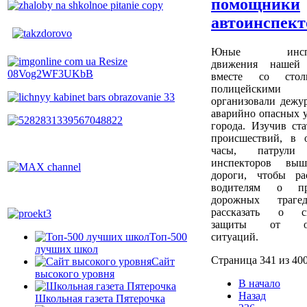
помощники
автоинспект
Юные инспе
движения нашей
вместе со стол
полицейскими
организовали дежур
аварийно опасных у
города. Изучив ста
происшествий, в 
часы, патрул
инспекторов вы
дороги, чтобы рас
водителям о пр
дорожных траг
рассказать о сп
защиты от оп
ситуаций.
Топ-500
лучших школ
Страница 341 из 40
Сайт
высокого уровня
В начало
Назад
Школьная газета Пятерочка