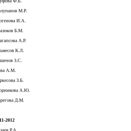
уфова Ф.Б.
лупанов М.Р.
генова И.А.
азоков Б.М.
агапсова А.Р.
ьмесов К.Л.
шенов З.С.
ва А.М.
ркесова З.Б.
рникова А.Ю.
регова Д.М.
11-2012
заев Р.А.