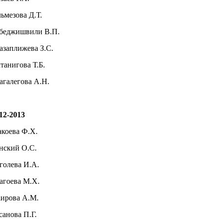
ьмезова Д.Т.
беджишвили В.П.
азаплижева З.С.
танигова Т.Б.
агалегова А.Н.
12-2013
коева Ф.Х.
нский О.С.
голева И.А.
агоева М.Х.
ирова А.М.
санова П.Г.