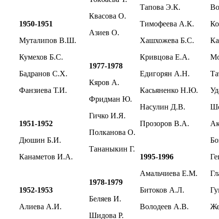
Тапова Э.К.
Во
Квасова О.
1950-1951
Тимофеева А.К.
Ко
Азиев О.
Муталипов В.Ш.
Хашхожева Б.С.
К
Кумехов Б.С.
Кривцова Е.А.
М
1977-1978
Бадранов С.Х.
Едигорян А.Н.
Т
Кяров А.
Фанзиева Т.И.
Касьяненко Н.Ю.
У
Фридман Ю.
Насулин Д.В.
Ш
Гичко И.Я.
1951-1952
Прозоров В.А.
А
Полканова О.
Дюшин Б.И.
Б
Тананыкин Г.
Канаметов И.А.
1995-1996
Г
Амальчиева Е.М.
Г
1978-1979
1952-1953
Битоков А.Л.
Гу
Беляев И.
Алиева А.И.
Володеев А.В.
Ж
Шидова Р.