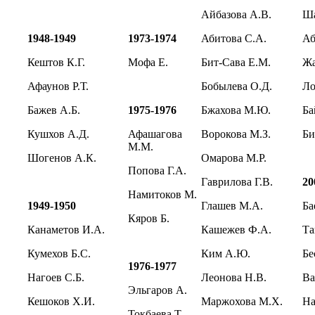
Айбазова А.В.
Ша
1948-1949
1973-1974
Абитова С.А.
Аб
Кештов К.Г.
Мофа Е.
Бит-Сава Е.М.
Ж
Афаунов Р.Т.
Бобылева О.Д.
Ло
Бажев А.Б.
1975-1976
Бжахова М.Ю.
Ба
Кушхов А.Д.
Афашагова
Ворокова М.З.
Би
М.М.
Шогенов А.К.
Омарова М.Р.
Попова Г.А.
Гаврилова Г.В.
20
Намитоков М.
1949-1950
Глашев М.А.
Ба
Кяров Б.
Канаметов И.А.
Кашежев Ф.А.
Та
Кумехов Б.С.
Ким А.Ю.
Бе
1976-1977
Нагоев С.Б.
Леонова Н.В.
Ва
Эльгаров А.
Кешоков Х.И.
Маржохова М.Х.
На
Токбаева Т.