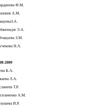
рданова Ф.М.
азоков А.М.
ашуеваЗ.А.
бженидзе Э.А.
йчакуева З.М.
счекова Н.А.
08-2009
ева К.А.
каева Л.А.
сланеев Т.Р.
сильченко А.М.
хушева И.Р.