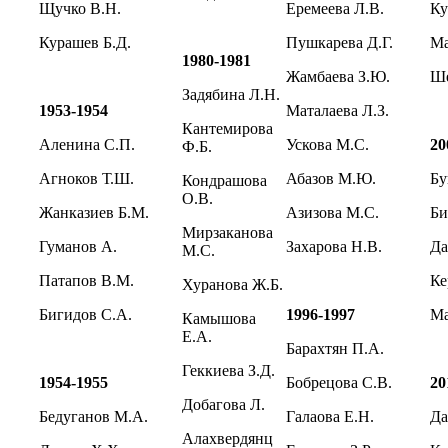
Щучко В.Н.
Еремеева Л.В.
К
Курашев Б.Д.
Пушкарева Д.Г.
Ма
1980-1981
Жамбаева З.Ю.
Ше
Задябина Л.Н.
1953-1954
Маталаева Л.З.
Кантемирова
Аленина С.П.
Ускова М.С.
20
Ф.Б.
Агноков Т.Ш.
Абазов М.Ю.
Бу
Кондрашова
О.В.
Жанказиев Б.М.
Азизова М.С.
Би
Мирзаканова
Гуманов А.
Захарова Н.В.
Да
М.С.
Патапов В.М.
Ке
Хуранова Ж.Б.
Бигидов С.А.
1996-1997
Ма
Камышова
Е.А.
Барахтян П.А.
Геккиева З.Д.
1954-1955
Бобрецова С.В.
20
Добагова Л.
Бедуганов М.А.
Галаова Е.Н.
Да
Алахвердянц