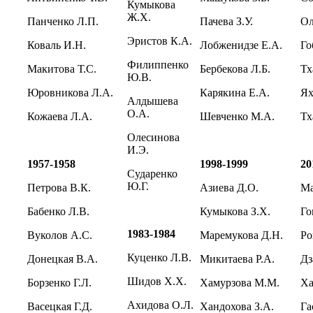
Кумыкова
Ж.Х.
Панченко Л.П.
Пачева З.У.
Ол
Эристов К.А.
Коваль И.Н.
Лобженидзе Е.А.
Го
Филиппенко
Макитова Т.С.
Бербекова Л.Б.
Тх
Ю.В.
Юровникова Л.А.
Карякина Е.А.
Ях
Алдышева
О.А.
Кожаева Л.А.
Шевченко М.А.
Тх
Олесинова
И.Э.
1957-1958
1998-1999
20
Сударенко
Ю.Г.
Петрова В.К.
Азиева Д.О.
Ма
Бабенко Л.В.
Кумыкова З.Х.
Го
1983-1984
Вуколов А.С.
Маремукова Д.Н.
Ро
Куценко Л.В.
Донецкая В.А.
Микитаева Р.А.
Дз
Шидов Х.Х.
Борзенко Г.Л.
Хамурзова М.М.
Ха
Ахидова О.Л.
Васецкая Г.Д.
Хандохова З.А.
Га