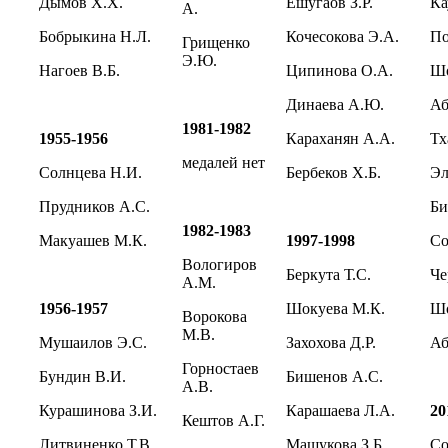
Дымов Х.Х.
Ешугаов З.Р.
Ка
А.
Бобрыкина Н.Л.
Кочесокова Э.А.
По
Грищенко
Э.Ю.
Нагоев В.Б.
Ципинова О.А.
Шо
Динаева А.Ю.
Аб
1981-1982
1955-1956
Караханян А.А.
Тх
медалей нет
Солнцева Н.И.
Бербеков Х.Б.
Эл
Прудников А.С.
Би
1982-1983
Макуашев М.К.
1997-1998
Со
Вологиров
Беркута Т.С.
Че
А.М.
1956-1957
Шокуева М.К.
Шо
Ворокова
М.В.
Мушаилов Э.С.
Захохова Д.Р.
Аб
Горностаев
Бундин В.И.
Бишенов А.С.
А.В.
Курашинова З.И.
Карашаева Л.А.
20
Кештов А.Г.
Литвиненко Т.В.
Машукова З.Б.
Со