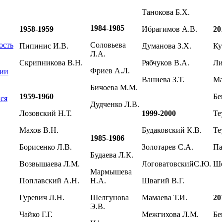
Танокова Б.Х.
1984-1985
1958-1959
Ибрагимов А.В.
20
Соловьева
ость
Пипинис И.В.
Думанова З.Х.
Ку
Л.А.
Скрипникова В.Н.
Рябчуков В.А.
Ли
Фриев А.Л.
ции
Ваниева З.Т.
Ма
Бичоева М.М.
1959-1960
Бе
ся
Дудченко Л.В.
Лозовский Н.Т.
1999-2000
Те
Махов В.Н.
Будаковский К.В.
Те
1985-1986
Борисенко Л.В.
Золотарев С.А.
Па
Будаева Л.К.
Возвышаева Л.М.
ЛоговатовскийС.Ю.
Ше
Мармышева
Поплавский А.Н.
Н.А.
Швагий В.Г.
Гуревич Л.Н.
Шелгунова
Мамаева Т.И.
20
Э.В.
Чайко Г.Г.
Межгихова Л.М.
Бе