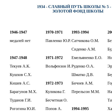
1934 - СЛАВНЫЙ ПУТЬ ШКОЛЫ № 5 - 
ЗОЛОТОЙ ФОНД ШКОЛЫ
1946-1947
1970-1971
1993-1994
20
медалей нет
Павленко Ю.Р.
Сатчикова О.М.
Бе
Сиденко А.М.
Бу
1947-1948
1971-1972
Емельяненко Е.О.
Ни
Текуев А.К.
Вольфензон И.
Руденко О.А.
Эр
Кушхов С.Х.
Шматко Д.В.
Бе
Кишев А.С.
1972-1973
Бичоев А.М.
Го
Барагунов М.Х.
Куликова Г.
Перельсон М.М.
На
Туданов Г.И.
Бесчетная О.
Та
Рогогина Ю.И.
Попов А.
1994-1995
Ха