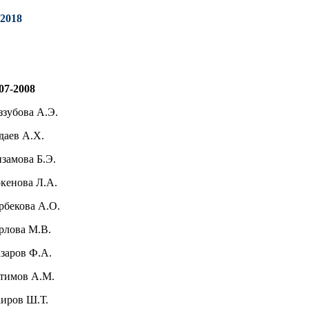
2018
07-2008
ззубова А.Э.
даев А.Х.
замова Б.Э.
кенова Л.А.
рбекова А.О.
рлова М.В.
заров Ф.А.
тимов А.М.
иров Ш.Т.