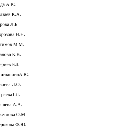
да А.Ю.
дзаев К.А.
арова Л.Б.
орозова Н.Н.
атимов М.М.
далова К.В.
ериев Б.З.
киньшинаА.Ю.
озиева Л.О.
еграеваТ.Л.
лашева А.А.
кетлова О.М
ерокова Ф.Ю.