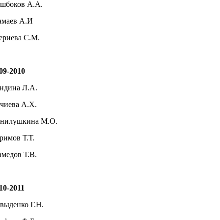
ушбоков А.А.
маев А.И
риева С.М.
09-2010
ндина Л.А.
чиева А.Х.
нилушкина М.О.
римов Т.Т.
медов Т.В.
10-2011
выденко Г.Н.