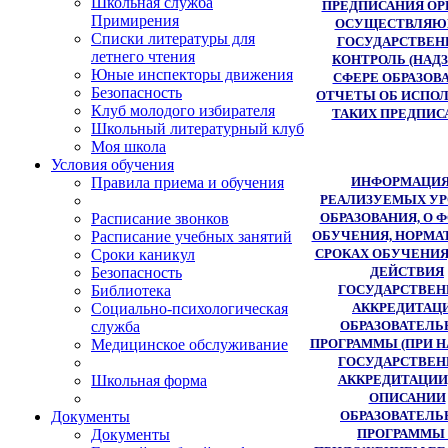
Школьная служба
ПРЕДПИСАНИЯ ОР
Примирения
ОСУЩЕСТВЛЯ
Списки литературы для
ГОСУДАРСТВЕ
летнего чтения
КОНТРОЛЬ (НАДЗ
Юные инспекторы движения
СФЕРЕ ОБРАЗОВ
Безопасность
ОТЧЕТЫ ОБ ИСПО
Клуб молодого избирателя
ТАКИХ ПРЕДПИС
Школьный литературный клуб
Моя школа
Условия обучения
ИНФОРМАЦИЯ
Правила приема и обучения
РЕАЛИЗУЕМЫХ У
ОБРАЗОВАНИЯ, О 
Расписание звонков
ОБУЧЕНИЯ, НОРМА
Расписание учебных занятий
СРОКАХ ОБУЧЕНИЯ
Сроки каникул
ДЕЙСТВИЯ
Безопасность
ГОСУДАРСТВЕ
Библиотека
АККРЕДИТАЦ
Социально-психологическая
ОБРАЗОВАТЕЛЬ
служба
ПРОГРАММЫ (ПРИ 
Медицинское обслуживание
ГОСУДАРСТВЕ
АККРЕДИТАЦИИ)
Школьная форма
ОПИСАНИИ
ОБРАЗОВАТЕЛЬ
Документы
ПРОГРАММЫ 
Документы