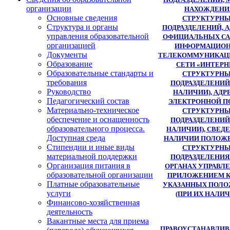
организации
НАХОЖДЕНИ
Основные сведения
СТРУКТУРН
Структура и органы
ПОДРАЗДЕЛЕНИЙ, 
управления образовательной
ОФИЦИАЛЬНЫХ СА
организацией
ИНФОРМАЦИОН
Документы
ТЕЛЕКОММУНИКАЦ
Образование
СЕТИ «ИНТЕРН
Образовательные стандарты и
СТРУКТУРН
требования
ПОДРАЗДЕЛЕНИЙ
Руководство
НАЛИЧИИ), АДР
Педагогический состав
ЭЛЕКТРОННОЙ 
Материально-техническое
СТРУКТУРН
обеспечение и оснащенность
ПОДРАЗДЕЛЕНИЙ
образовательного процесса.
НАЛИЧИИ), СВЕД
Доступная среда
НАЛИЧИИ ПОЛОЖ
Стипендии и иные виды
СТРУКТУРН
материальной поддержки
ПОДРАЗДЕЛЕНИЯ
Организация питания в
ОРГАНАХ УПРАВЛЕ
образовательной организации
ПРИЛОЖЕНИЕМ 
Платные образовательные
УКАЗАННЫХ ПОЛ
услуги
(ПРИ ИХ НАЛИЧ
Финансово-хозяйственная
деятельность
Вакантные места для приема
ПРАВОУСТАНАВЛИ