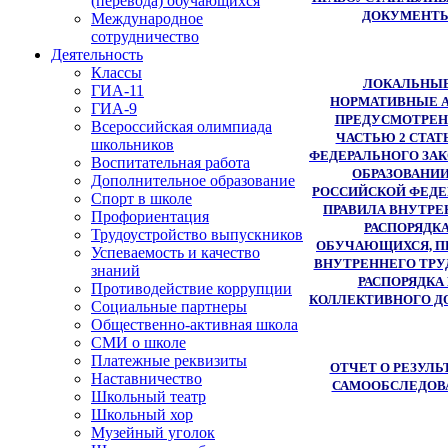
(перевода) обучающихся
ДОКУМЕНТ
Международное
сотрудничество
Деятельность
Классы
ЛОКАЛЬНЫ
ГИА-11
НОРМАТИВНЫЕ А
ГИА-9
ПРЕДУСМОТРЕ
Всероссийская олимпиада
ЧАСТЬЮ 2 СТАТЬ
школьников
ФЕДЕРАЛЬНОГО ЗАК
Воспитательная работа
ОБРАЗОВАНИИ
Дополнительное образование
РОССИЙСКОЙ ФЕДЕ
Спорт в школе
ПРАВИЛА ВНУТРЕ
Профориентация
РАСПОРЯДК
Трудоустройство выпускников
ОБУЧАЮЩИХСЯ, П
Успеваемость и качество
ВНУТРЕННЕГО ТРУ
знаний
РАСПОРЯДКА
Противодействие коррупции
КОЛЛЕКТИВНОГО Д
Социальные партнеры
Общественно-активная школа
СМИ о школе
Платежные реквизиты
ОТЧЕТ О РЕЗУЛЬ
Наставничество
САМООБСЛЕДОВ
Школьный театр
Школьный хор
Музейный уголок