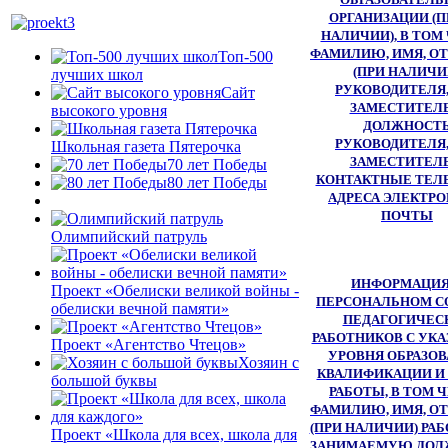
ОРГАНИЗАЦИИ (П
НАЛИЧИИ), В ТОМ
ФАМИЛИЮ, ИМЯ, О
Топ-500
(ПРИ НАЛИЧИ
лучших школ
РУКОВОДИТЕЛЯ,
Сайт
ЗАМЕСТИТЕЛЕ
высокого уровня
ДОЛЖНОСТ
РУКОВОДИТЕЛЯ,
Школьная газета Пятерочка
ЗАМЕСТИТЕЛЕ
70 лет Победы
КОНТАКТНЫЕ ТЕЛ
80 лет Победы
АДРЕСА ЭЛЕКТР
ПОЧТЫ
Олимпийский патруль
ИНФОРМАЦИЯ
Проект «Обелиски великой войны -
ПЕРСОНАЛЬНОМ С
обелиски вечной памяти»
ПЕДАГОГИЧЕС
РАБОТНИКОВ С УК
Проект «Агентство Чтецов»
УРОВНЯ ОБРАЗОВ
Хозяин с
КВАЛИФИКАЦИИ И
большой буквы
РАБОТЫ, В ТОМ 
ФАМИЛИЮ, ИМЯ, О
(ПРИ НАЛИЧИИ) РАБ
Проект «Школа для всех, школа для
ЗАНИМАЕМУЮ ДОЛ