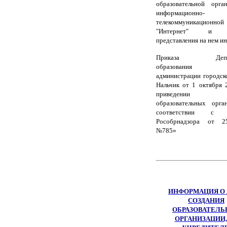
образовательной орга
информационно-
телекоммуникацион
"Интернет" и ф
представления на нем и
Приказа Департ
образования М
администрации городск
Нальчик от 1 октября 
приведении с
образовательных орга
соответствии с п
Рособрнадзора от 25.
№785»
ИНФОРМАЦИЯ О 
СОЗДАНИЯ
ОБРАЗОВАТЕЛЬ
ОРГАНИЗАЦИИ,