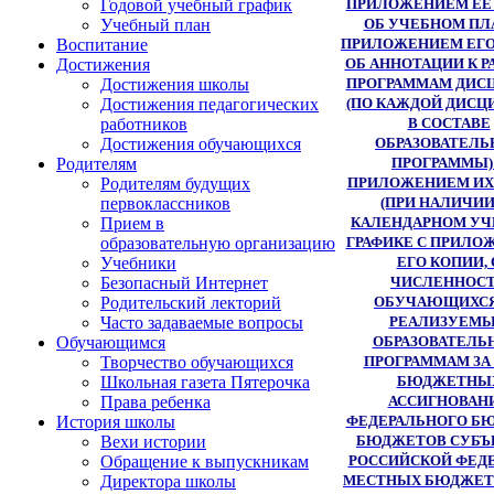
ПРИЛОЖЕНИЕМ ЕЕ 
Годовой учебный график
ОБ УЧЕБНОМ ПЛ
Учебный план
ПРИЛОЖЕНИЕМ ЕГО
Воспитание
ОБ АННОТАЦИИ К 
Достижения
ПРОГРАММАМ ДИС
Достижения школы
(ПО КАЖДОЙ ДИСЦ
Достижения педагогических
В СОСТАВЕ
работников
ОБРАЗОВАТЕЛЬ
Достижения обучающихся
ПРОГРАММЫ)
Родителям
ПРИЛОЖЕНИЕМ ИХ
Родителям будущих
(ПРИ НАЛИЧИИ)
первоклассников
КАЛЕНДАРНОМ У
Прием в
ГРАФИКЕ С ПРИЛО
образовательную организацию
ЕГО КОПИИ, 
Учебники
ЧИСЛЕННОС
Безопасный Интернет
ОБУЧАЮЩИХСЯ
Родительский лекторий
РЕАЛИЗУЕМ
Часто задаваемые вопросы
ОБРАЗОВАТЕЛ
Обучающимся
ПРОГРАММАМ ЗА
Творчество обучающихся
БЮДЖЕТНЫ
Школьная газета Пятерочка
АССИГНОВАН
Права ребенка
ФЕДЕРАЛЬНОГО БЮ
История школы
БЮДЖЕТОВ СУБЪ
Вехи истории
РОССИЙСКОЙ ФЕДЕ
Обращение к выпускникам
МЕСТНЫХ БЮДЖЕТ
Директора школы