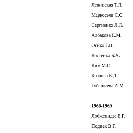
Левинская Т.Л.
Маркосьян С.С.
Сергиенко Л.Л.
Албакова Е.М.
Осико Т.П.
Костенко Б.А.
Ким М.Г.
Козлова Е.Д.
Губашиева А.М.
1968-1969
Лобженидзе Е.Г.
Поднек В.Г.