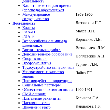
деятельность
Вакантные места для приема
(перевода) обучающихся
1959-1960
Международное
сотрудничество
Лозовский Н.Т.
Деятельность
Классы
Махов В.Н.
ГИА-11
ГИА-9
Борисенко Л.В.
Всероссийская олимпиада
школьников
Возвышаева Л.М.
Воспитательная работа
Дополнительное образование
Поплавский А.Н.
Спорт в школе
Профориентация
Гуревич Л.Н.
Трудоустройство выпускников
Успеваемость и качество
Чайко Г.Г.
знаний
Противодействие коррупции
Социальные партнеры
1960-1961
Общественно-активная школа
СМИ о школе
Беликова Л.А.
Платежные реквизиты
Наставничество
Карданова Т.Б.
Школьный театр