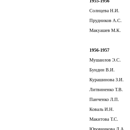
1955-1956
Солнцева Н.И.
Прудников А.С.
Макуашев М.К.
1956-1957
Мушаилов Э.С.
Бундин В.И.
Курашинова З.И.
Литвиненко Т.В.
Панченко Л.П.
Коваль И.Н.
Макитова Т.С.
Юровникова Л.А.