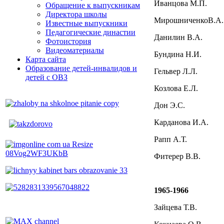
Иванцова М.П.
Обращение к выпускникам
Директора школы
МирошниченкоВ.А
Известные выпускники
Педагогические династии
Данилин В.А.
Фотоистория
Видеоматериалы
Бундина Н.И.
Карта сайта
Образование детей-инвалидов и
Гельвер Л.Л.
детей с ОВЗ
Козлова Е.Л.
Дон Э.С.
Карданова И.А.
Рапп А.Т.
Фитерер В.В.
1965-1966
Зайцева Т.В.