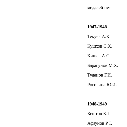
медалей нет
1947-1948
Текуев А.К.
Кушхов С.Х.
Кишев А.С.
Барагунов М.Х.
Туданов Г.И.
Рогогина Ю.И.
1948-1949
Кештов К.Г.
Афаунов Р.Т.