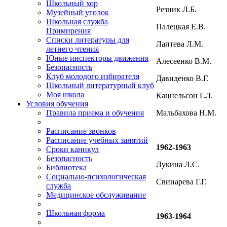
Школьный хор
Резник Л.Б.
Музейный уголок
Школьная служба
Палецкая Е.В.
Примирения
Списки литературы для
Лаптева Л.М.
летнего чтения
Юные инспекторы движения
Алесеенко В.М.
Безопасность
Клуб молодого избирателя
Давиденко В.Г.
Школьный литературный клуб
Моя школа
Кацнельсон Г.Л.
Условия обучения
Мальбахова Н.М.
Правила приема и обучения
Расписание звонков
Расписание учебных занятий
1962-1963
Сроки каникул
Безопасность
Лукина Л.С.
Библиотека
Социально-психологическая
Свинарева Г.Г.
служба
Медицинское обслуживание
Школьная форма
1963-1964