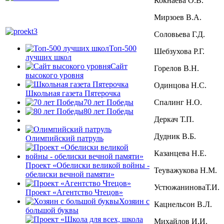
Кокнаева О.В.
Мирзоев В.А.
Соловьева Г.Д.
Топ-500
Шебзухова Р.Г.
лучших школ
Сайт
Горелов В.Н.
высокого уровня
Одинцова Н.С.
Школьная газета Пятерочка
Спалинг Н.О.
70 лет Победы
80 лет Победы
Деркач Т.П.
Дудник В.Б.
Олимпийский патруль
Казанцева Н.Е.
Проект «Обелиски великой войны -
Теуважукова Н.М.
обелиски вечной памяти»
УстюжаниноваТ.И.
Проект «Агентство Чтецов»
Хозяин с
Кацнельсон В.Л.
большой буквы
Михайлов И.И.