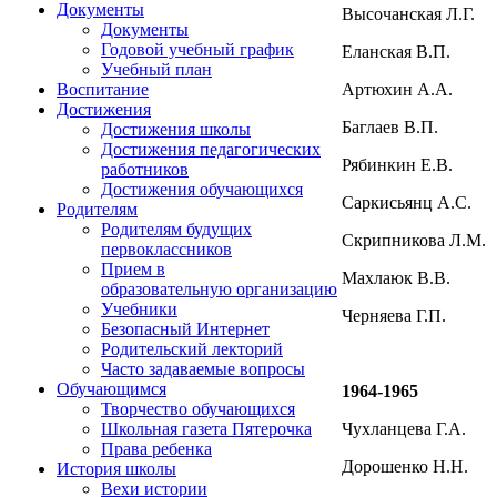
Документы
Высочанская Л.Г.
Документы
Годовой учебный график
Еланская В.П.
Учебный план
Артюхин А.А.
Воспитание
Достижения
Баглаев В.П.
Достижения школы
Достижения педагогических
Рябинкин Е.В.
работников
Достижения обучающихся
Саркисьянц А.С.
Родителям
Родителям будущих
Скрипникова Л.М.
первоклассников
Прием в
Махлаюк В.В.
образовательную организацию
Учебники
Черняева Г.П.
Безопасный Интернет
Родительский лекторий
Часто задаваемые вопросы
Обучающимся
1964-1965
Творчество обучающихся
Чухланцева Г.А.
Школьная газета Пятерочка
Права ребенка
Дорошенко Н.Н.
История школы
Вехи истории