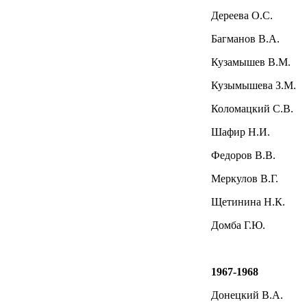
Дереева О.С.
Багманов В.А.
Кузамышев В.М.
Кузымышева З.М.
Коломацкий С.В.
Шафир Н.И.
Федоров В.В.
Меркулов В.Г.
Щетинина Н.К.
Домба Г.Ю.
1967-1968
Донецкий В.А.