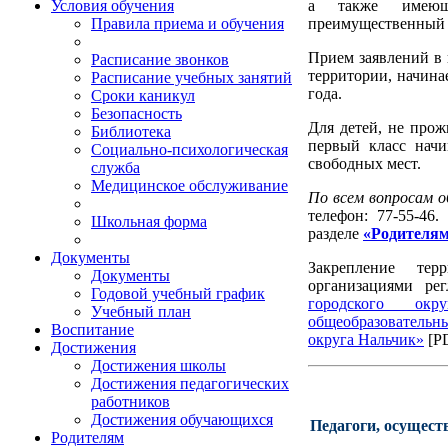
а также имеющ
Условия обучения
преимущественный п
Правила приема и обучения
Прием заявлений в
Расписание звонков
территории, начина
Расписание учебных занятий
года.
Сроки каникул
Безопасность
Для детей, не про
Библиотека
первый класс начи
Социально-психологическая
свободных мест.
служба
Медицинское обслуживание
По всем вопросам 
телефон: 77-55-46
Школьная форма
разделе
«Родителям
Документы
Закрепление тер
Документы
организациями ре
Годовой учебный график
городского ок
Учебный план
общеобразовательн
Воспитание
округа Нальчик»
[P
Достижения
Достижения школы
Достижения педагогических
работников
Достижения обучающихся
Педагоги, осущест
Родителям