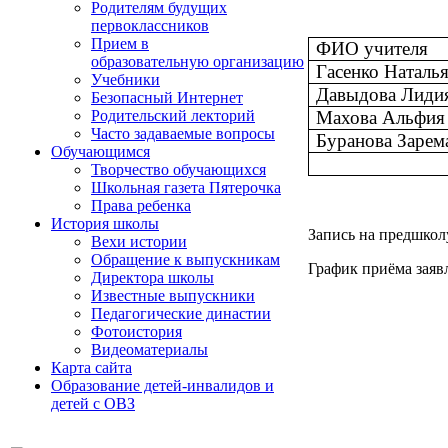
Родителям будущих
первоклассников
Прием в
ФИО учителя
образовательную организацию
Гасенко Наталь
Учебники
Давыдова Лиди
Безопасный Интернет
Махова Альфия
Родительский лекторий
Часто задаваемые вопросы
Буранова Зарем
Обучающимся
Творчество обучающихся
Школьная газета Пятерочка
Права ребенка
История школы
Запись на предшколу
Вехи истории
Обращение к выпускникам
График приёма заявл
Директора школы
Известные выпускники
Педагогические династии
Фотоистория
Видеоматериалы
Карта сайта
Образование детей-инвалидов и
детей с ОВЗ