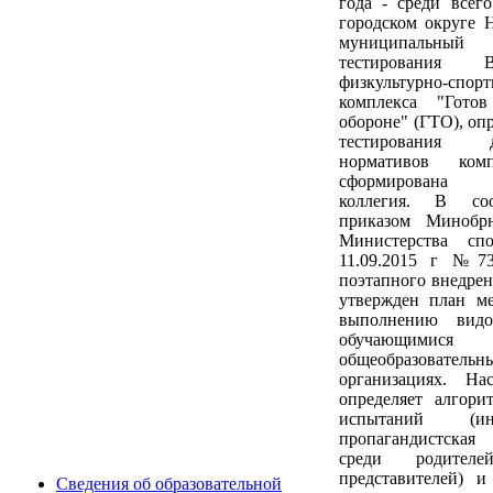
года - среди всег
городском округе 
муниципаль
тестирования Вс
физкультурно-спор
комплекса "Гото
обороне" (ГТО), оп
тестирования
нормативов ком
сформирована
коллегия. В соо
приказом Минобр
Министерства сп
11.09.2015 г №73
поэтапного внедр
утвержден план м
выполнению видо
обучающи
общеобразовательн
организациях. На
определяет алгори
испытаний (инф
пропагандистская
среди родителе
представителей) и
Сведения об образовательной