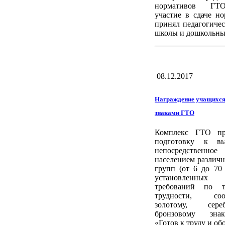
нормативов ГТ
участие в сдаче н
принял педагогиче
школы и дошкольны
08.12.2017
Награждение учащихся
знаками ГТО
Комплекс ГТО пре
подготовку к в
непосредственно
населением различ
групп (от 6 до 70
установленных 
требований по т
трудности, соот
золотому, сер
бронзовому зна
«Готов к труду и об