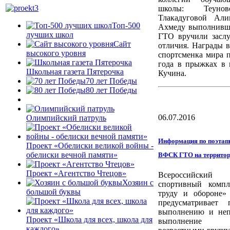
школы: Теуно
Тлакадуговой Али
Топ-500
Ахмеду выполнивш
лучших школ
ГТО вручили засл
Сайт
отличия. Награды 
высокого уровня
спортсменка мира 
года в прыжках в 
Школьная газета Пятерочка
Кучина.
70 лет Победы
80 лет Победы
06.07.2016
Олимпийский патруль
Информация по поэтап
Проект «Обелиски великой войны -
обелиски вечной памяти»
ВФСК ГТО на террито
Проект «Агентство Чтецов»
Всероссийский ф
Хозяин с
спортивный компл
большой буквы
труду и обороне
предусматривает 
выполнению и неп
Проект «Школа для всех, школа для
выполнение р
каждого»