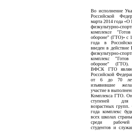
Во исполнение Ука
Российской Феде
марта 2014 года «О
физкультурно-спор
комплексе "Гото
обороне" (ГТО)» с 1
года в Российск
введен в действие
физкультурно-спор
комплекс "Гото
обороне" (ГТО).
ВФСК ГТО являют
Российской Федера
от 6 до 70 ле
изъявившие жела
участие в выполне
Комплекса ГТО. Он
ступеней для
возрастных групп.
года комплекс буд
всех школах страны,
среди рабочей
студентов и служа