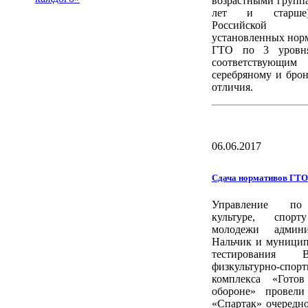
возрастными группа
лет и старше)
Российской 
установленных но
ГТО по 3 уровня
соответствующи
серебряному и бро
отличия.
06.06.2017
Сдача нормативов ГТО
Управление по
культуре, спо
молодежи админи
Нальчик и муници
тестирования Вс
физкультурно-спор
комплекса «Гото
обороне» провели
«Спартак» очередн