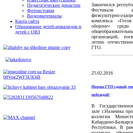
Закончился респуб
Педагогические династии
Фестиваля все
Фотоистория
физкультурно-оздор
Видеоматериалы
комплекса «Гото
Карта сайта
обороне» среди 
Образование детей-инвалидов и
общеобразовательн
детей с ОВЗ
организаций, пос
летию отечественн
ГТО.
25.02.2016
Нормы ГТО сдавай, тре
побеждай!
В Государственно
зале г.Нальчика пр
коллегии Министе
Кабардино-Балкарс
Республики. В рам
коллегии обучаю