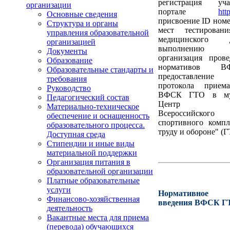
регистрация уч
организации
портале
htt
Основные сведения
присвоение ID номе
Структура и органы
мест тестировани
управления образовательной
медицинского
организацией
выполнению и
Документы
организация пров
Образование
нормативов 
Образовательные стандарты и
предоставлени
требования
протокола прием
Руководство
ВФСК ГТО в му
Педагогический состав
Центр тест
Материально-техническое
Всероссийского ф
обеспечение и оснащенность
спортивного компл
образовательного процесса.
труду и обороне" (Г
Доступная среда
Стипендии и иные виды
материальной поддержки
Организация питания в
образовательной организации
Платные образовательные
услуги
Нормативное о
Финансово-хозяйственная
введения ВФСК Г
деятельность
Вакантные места для приема
(перевода) обучающихся