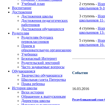
Учебный план
2 ступень -
Нор
Воспитание
школьников 9-1
Достижения
3 ступень -
Нор
Достижения школы
школьников 11-
Достижения педагогических
работников
4 ступень -
Нор
Достижения обучающихся
школьников 13-
Родителям
Родителям будущих
5 ступень -
Нор
первоклассников
школьников 16-
Прием в
образовательную организацию
Учебники
Безопасный Интернет
Родительский лекторий
Часто задаваемые вопросы
Обучающимся
События
Творчество обучающихся
Школьная газета Пятерочка
Права ребенка
История школы
16.03.2016
Вехи истории
Обращение к выпускникам
Республиканский этап
Директора школы
Известные выпускники