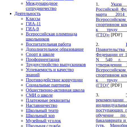
Международное
1.
Указа
сотрудничество
Российской Фе
Деятельность
марта 201
Классы
Всероссийском 
ГИА-11
спортивном ком
ГИА-9
к труду и
Всероссийская олимпиада
(ГТО)»
[PDF]
школьников
Воспитательная работа
2.
Дополнительное образование
Правительств
Спорт в школе
Федерации от 1
Профориентация
N 540 г. 
Трудоустройство выпускников
утверждении
Успеваемость и качество
Всероссийском 
знаний
спортивном ком
Противодействие коррупции
к труду и
Социальные партнеры
(ГТО)"
[PDF]
Общественно-активная школа
3.
СМИ о школе
рекомендац
Платежные реквизиты
индивидуальн
Наставничество
поступающих 
Школьный театр
обучение по
Школьный хор
бакалавриата и
Музейный уголок
(утв. Минобр
Школьная служба