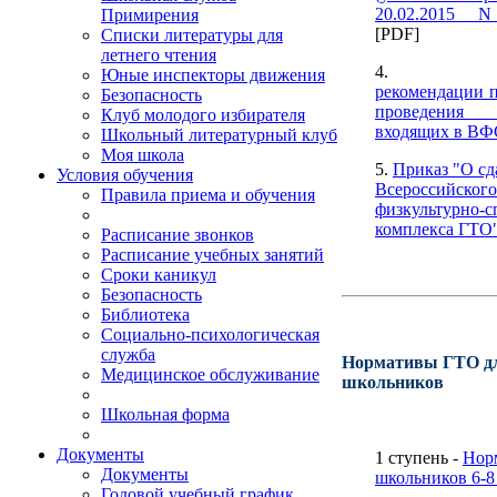
20.02.2015 N
Примирения
[PDF]
Списки литературы для
летнего чтения
4
Юные инспекторы движения
рекомендации п
Безопасность
проведения
Клуб молодого избирателя
входящих в В
Школьный литературный клуб
Моя школа
5.
Приказ "О сд
Условия обучения
Всероссийского
Правила приема и обучения
физкультурно-с
комплекса ГТО
Расписание звонков
Расписание учебных занятий
Сроки каникул
Безопасность
Библиотека
Социально-психологическая
служба
Нормативы ГТО д
Медицинское обслуживание
школьников
Школьная форма
Документы
1 ступень -
Нор
Документы
школьников 6-8
Годовой учебный график