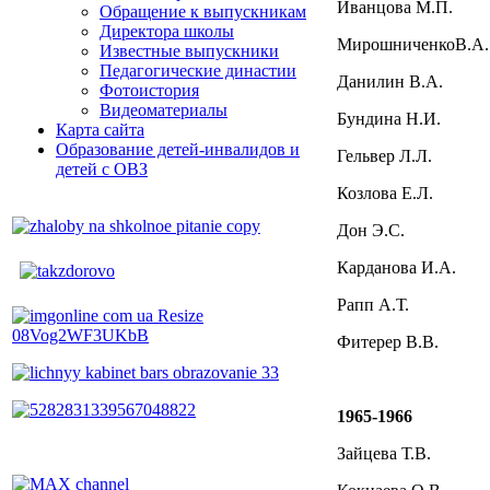
Иванцова М.П.
Обращение к выпускникам
Директора школы
МирошниченкоВ.А
Известные выпускники
Педагогические династии
Данилин В.А.
Фотоистория
Видеоматериалы
Бундина Н.И.
Карта сайта
Образование детей-инвалидов и
Гельвер Л.Л.
детей с ОВЗ
Козлова Е.Л.
Дон Э.С.
Карданова И.А.
Рапп А.Т.
Фитерер В.В.
1965-1966
Зайцева Т.В.