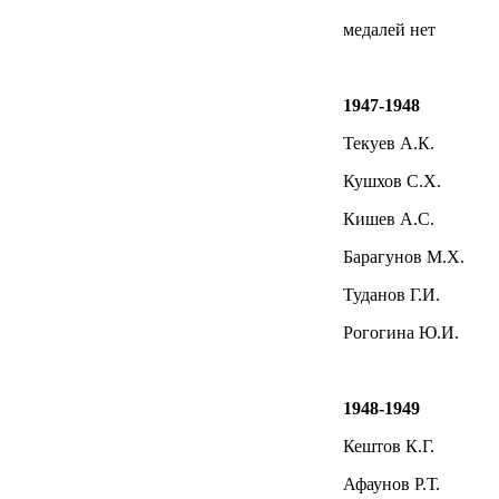
медалей нет
1947-1948
Текуев А.К.
Кушхов С.Х.
Кишев А.С.
Барагунов М.Х.
Туданов Г.И.
Рогогина Ю.И.
1948-1949
Кештов К.Г.
Афаунов Р.Т.