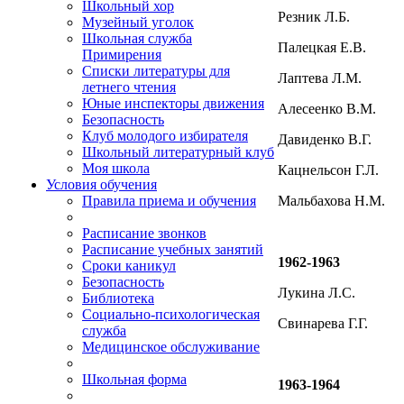
Школьный хор
Резник Л.Б.
Музейный уголок
Школьная служба
Палецкая Е.В.
Примирения
Списки литературы для
Лаптева Л.М.
летнего чтения
Юные инспекторы движения
Алесеенко В.М.
Безопасность
Клуб молодого избирателя
Давиденко В.Г.
Школьный литературный клуб
Моя школа
Кацнельсон Г.Л.
Условия обучения
Мальбахова Н.М.
Правила приема и обучения
Расписание звонков
Расписание учебных занятий
1962-1963
Сроки каникул
Безопасность
Лукина Л.С.
Библиотека
Социально-психологическая
Свинарева Г.Г.
служба
Медицинское обслуживание
Школьная форма
1963-1964