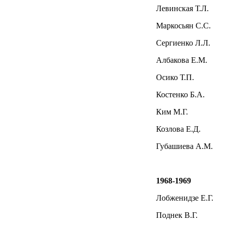
Левинская Т.Л.
Маркосьян С.С.
Сергиенко Л.Л.
Албакова Е.М.
Осико Т.П.
Костенко Б.А.
Ким М.Г.
Козлова Е.Д.
Губашиева А.М.
1968-1969
Лобженидзе Е.Г.
Поднек В.Г.