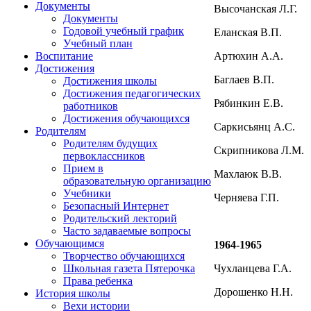
Документы
Высочанская Л.Г.
Документы
Годовой учебный график
Еланская В.П.
Учебный план
Артюхин А.А.
Воспитание
Достижения
Баглаев В.П.
Достижения школы
Достижения педагогических
Рябинкин Е.В.
работников
Достижения обучающихся
Саркисьянц А.С.
Родителям
Родителям будущих
Скрипникова Л.М.
первоклассников
Прием в
Махлаюк В.В.
образовательную организацию
Учебники
Черняева Г.П.
Безопасный Интернет
Родительский лекторий
Часто задаваемые вопросы
Обучающимся
1964-1965
Творчество обучающихся
Чухланцева Г.А.
Школьная газета Пятерочка
Права ребенка
Дорошенко Н.Н.
История школы
Вехи истории