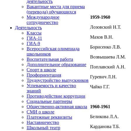
деятельность
Вакантные места для приема
(перевода) обучающихся
1959-1960
Международное
сотрудничество
Лозовский Н.Т.
Деятельность
Классы
Махов В.Н.
ГИА-11
ГИА-9
Борисенко Л.В.
Всероссийская олимпиада
школьников
Возвышаева Л.М.
Воспитательная работа
Дополнительное образование
Поплавский А.Н.
Спорт в школе
Профориентация
Гуревич Л.Н.
Трудоустройство выпускников
Успеваемость и качество
Чайко Г.Г.
знаний
Противодействие коррупции
Социальные партнеры
1960-1961
Общественно-активная школа
СМИ о школе
Беликова Л.А.
Платежные реквизиты
Наставничество
Карданова Т.Б.
Школьный театр