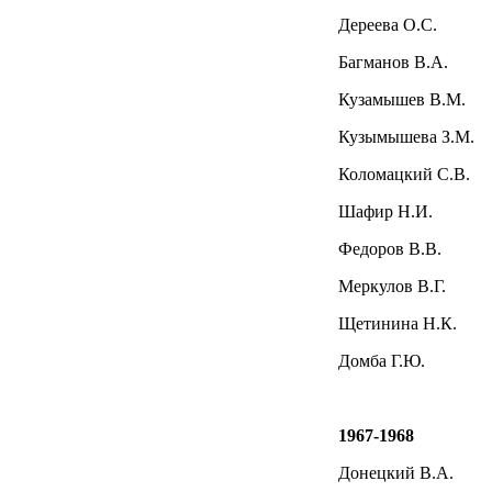
Дереева О.С.
Багманов В.А.
Кузамышев В.М.
Кузымышева З.М.
Коломацкий С.В.
Шафир Н.И.
Федоров В.В.
Меркулов В.Г.
Щетинина Н.К.
Домба Г.Ю.
1967-1968
Донецкий В.А.