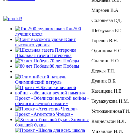
Кокнаева О.В.
Мирзоев В.А.
Соловьева Г.Д.
Топ-500
Шебзухова Р.Г.
лучших школ
Сайт
Горелов В.Н.
высокого уровня
Одинцова Н.С.
Школьная газета Пятерочка
Спалинг Н.О.
70 лет Победы
80 лет Победы
Деркач Т.П.
Дудник В.Б.
Олимпийский патруль
Казанцева Н.Е.
Проект «Обелиски великой войны -
Теуважукова Н.М.
обелиски вечной памяти»
УстюжаниноваТ.И.
Проект «Агентство Чтецов»
Хозяин с
Кацнельсон В.Л.
большой буквы
Михайлов И.И.