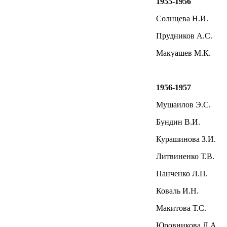
1955-1956
Солнцева Н.И.
Прудников А.С.
Макуашев М.К.
1956-1957
Мушаилов Э.С.
Бундин В.И.
Курашинова З.И.
Литвиненко Т.В.
Панченко Л.П.
Коваль И.Н.
Макитова Т.С.
Юровникова Л.А.