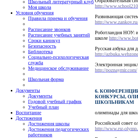
Образовательная си
Школьный литературный клуб
http://www.school210
Моя школа
Условия обучения
Развивающая систем
Правила приема и обучения
http://www.zankov.ru
Расписание звонков
Роботландия НОУ: 
Расписание учебных занятий
школе
http://www.bot
Сроки каникул
Безопасность
Русская азбука для 
Библиотека
http://azbuka.webzone
Социально-психологическая
служба
Электронная энцик
Медицинское обслуживание
http://poznaymir.com/
Школьная форма
Документы
6. КОНФЕРЕНЦИ
Документы
КОНКУРСЫ, ОЛ
Годовой учебный график
ШКОЛЬНИКАМ
Учебный план
олимпиады для шко
Воспитание
Достижения
Российский совет 
Достижения школы
http://www.rsr-olymp.
Достижения педагогических
работников