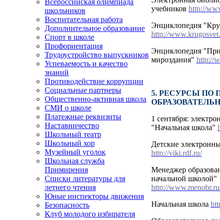
Всероссийская олимпиада
учебников
http://ww
школьников
Воспитательная работа
Энциклопедия "Кру
Дополнительное образование
http://www.krugosvet.
Спорт в школе
Профориентация
Энциклопедия "Прир
Трудоустройство выпускников
мироздания"
http://
Успеваемость и качество
знаний
Противодействие коррупции
Социальные партнеры
5. РЕСУРСЫ ПО
Общественно-активная школа
ОБРАЗОВАТЕЛЬ
СМИ о школе
Платежные реквизиты
1 сентября: электро
Наставничество
"Начальная школа"
Школьный театр
Школьный хор
Детские электронны
Музейный уголок
http://viki.rdf.ru/
Школьная служба
Менеджер образова
Примирения
начальной школой"
Списки литературы для
http://www.menobr.ru
летнего чтения
Юные инспекторы движения
Начальная школа
ht
Безопасность
Клуб молодого избирателя