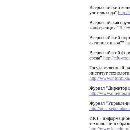
Всероссийский кон
учитель года"
http://
Всероссийская науч
конференция "Теле
Всероссийский пор
активных школ""
ht
Всероссийский фор
среда"
http://edu-expo
Государственный на
институт технолог
http://www.informika.
Журнал "Директор 
http://www.direktor.ru
Журнал "Управлени
http://upr.1september.r
ИКТ - информацио
технологии в образ
http://www.ict.edu.ru/