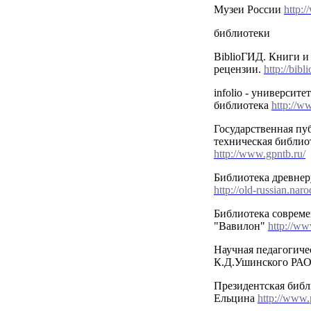
Музеи России
http:
библиотеки
BiblioГИД. Книги и
рецензии.
http://bibli
infolio - университе
библиотека
http://ww
Государственная пу
техническая библио
http://www.gpntb.ru/
Библиотека древнер
http://old-russian.naro
Библиотека совреме
"Вавилон"
http://ww
Научная педагогиче
К.Д.Ушинского РА
Президентская библ
Ельцина
http://www.p