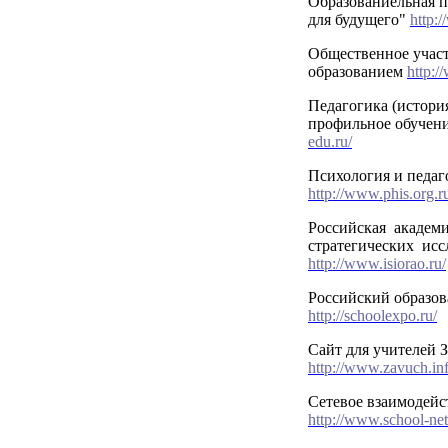
Образованиельная п
для будущего"
http:/
Общественное участ
образованием
http:/
Педагогика (истори
профильное обучени
edu.ru/
Психология и педаг
http://www.phis.org.r
Российская академ
стратегических ис
http://www.isiorao.ru/
Российский образо
http://schoolexpo.ru/
Сайт для учителей 
http://www.zavuch.inf
Сетевое взаимодейс
http://www.school-net