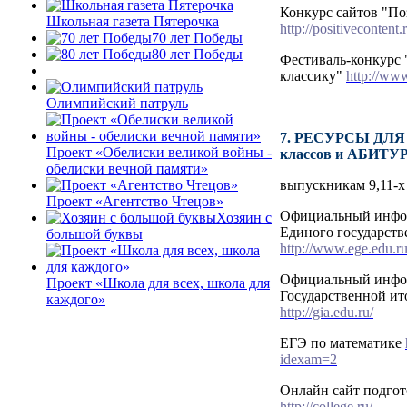
Конкурс сайтов "По
Школьная газета Пятерочка
http://positivecontent.
70 лет Победы
80 лет Победы
Фестиваль-конкурс 
классику"
http://www
Олимпийский патруль
7. РЕСУРСЫ ДЛЯ
Проект «Обелиски великой войны -
классов и АБИТ
обелиски вечной памяти»
выпускникам 9,11-х
Проект «Агентство Чтецов»
Официальный инфо
Хозяин с
Единого государств
большой буквы
http://www.ege.edu.ru
Официальный инфо
Проект «Школа для всех, школа для
Государственной ит
каждого»
http://gia.edu.ru/
ЕГЭ по математике
idexam=2
Онлайн сайт подго
http://college.ru/