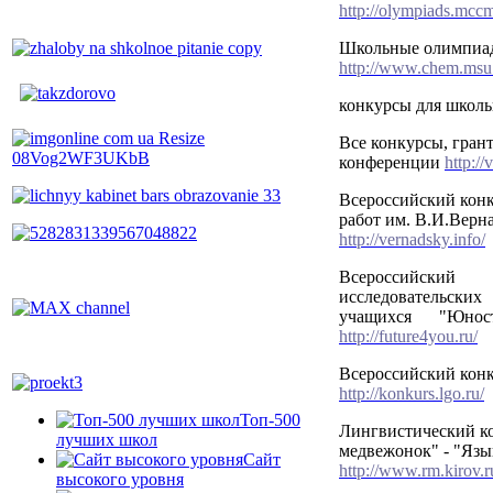
http://olympiads.mccm
Школьные олимпиа
http://www.chem.msu.
конкурсы для школ
Все конкурсы, гран
конференции
http://
Всероссийский конк
работ им. В.И.Верн
http://vernadsky.info/
Всероссийский
исследовательск
учащихся "Юнос
http://future4you.ru/
Всероссийский кон
http://konkurs.lgo.ru/
Топ-500
Лингвистический к
лучших школ
медвежонок" - "Язы
Сайт
http://www.rm.kirov.r
высокого уровня