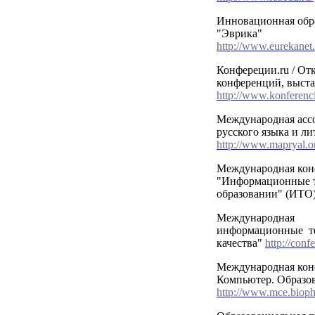
Инновационная обра
"Эврика"
http://www.eurekane
Конфереции.ru / От
конференций, выста
http://www.konferenci
Международная асс
русского языка и л
http://www.mapryal.o
Международная кон
"Информационные т
образовании" (ИТО
Международная 
информационные т
качества"
http://conf
Международная кон
Компьютер. Образо
http://www.mce.bioph