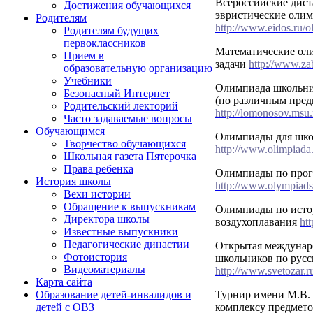
Всероссийские дис
Достижения обучающихся
эвристические оли
Родителям
http://www.eidos.ru/o
Родителям будущих
первоклассников
Математические ол
Прием в
задачи
http://www.za
образовательную организацию
Учебники
Олимпиада школьн
Безопасный Интернет
(по различным пред
Родительский лекторий
http://lomonosov.msu.
Часто задаваемые вопросы
Обучающимся
Олимпиады для шко
Творчество обучающихся
http://www.olimpiada.
Школьная газета Пятерочка
Права ребенка
Олимпиады по про
История школы
http://www.olympiads
Вехи истории
Обращение к выпускникам
Олимпиады по исто
Директора школы
воздухоплавания
htt
Известные выпускники
Педагогические династии
Открытая междунар
Фотоистория
школьников по русс
Видеоматериалы
http://www.svetozar.r
Карта сайта
Турнир имени М.В.
Образование детей-инвалидов и
комплексу предметов
детей с ОВЗ