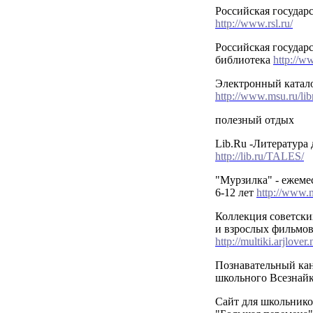
Российская государ
http://www.rsl.ru/
Российская государс
библиотека
http://w
Электронный катал
http://www.msu.ru/libr
полезный отдых
Lib.Ru -Литература 
http://lib.ru/TALES/
"Мурзилка" - ежеме
6-12 лет
http://www.m
Коллекция советски
и взрослых фильмов
http://multiki.arjlover.
Познавательный кан
школьного Всезнай
Сайт для школьнико