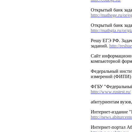
Открытый банк зад
http://mathege.ru/or/
Открытый банк зад
http://mathgia.ru/or/g
Решу ЕГЭ РФ. Зада
заданий.
http://reshu
Сайт информационн
компьютерной фор
Федеральный инсти
измерений (ФИПИ
ФГБУ "Федеральный
http://www.rustest.ru/
абитуриентам вузов,
Интернет-издание "
http://news.abiturcente
Интернет-портал Аб