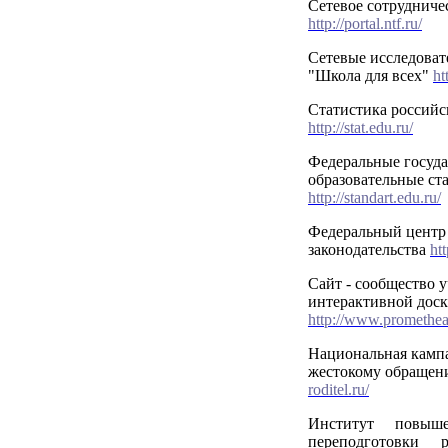
Сетевое сотрудниче
http://portal.ntf.ru/
Сетевые исследоват
"Школа для всех"
ht
Статистика российс
http://stat.edu.ru/
Федеральные госуд
образовательные с
http://standart.edu.ru/
Федеральный центр 
законодательства
ht
Сайт - сообщество 
интерактивной дос
http://www.promethea
Национальная камп
жестокому обращен
roditel.ru/
Институт повыш
переподготовки р