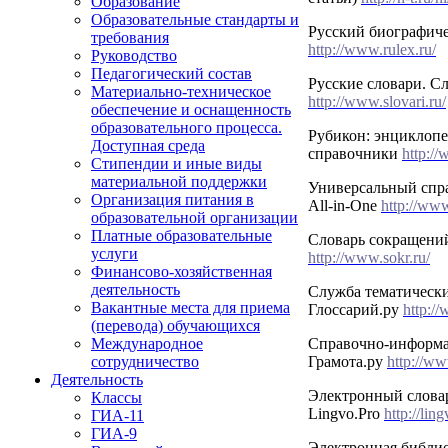
Образование
Образовательные стандарты и
Русский биографиче
требования
http://www.rulex.ru/
Руководство
Педагогический состав
Русские словари. С
Материально-техническое
http://www.slovari.ru/
обеспечение и оснащенность
образовательного процесса.
Рубикон: энциклопе
Доступная среда
справочники
http:/
Стипендии и иные виды
материальной поддержки
Универсальный спр
Организация питания в
All-in-One
http://ww
образовательной организации
Платные образовательные
Словарь сокращений 
услуги
http://www.sokr.ru/
Финансово-хозяйственная
деятельность
Служба тематически
Вакантные места для приема
Глоссарий.ру
http://
(перевода) обучающихся
Справочно-информ
Международное
Грамота.ру
http://ww
сотрудничество
Деятельность
Электронный слов
Классы
Lingvo.Pro
http://li
ГИА-11
ГИА-9
Электронная библи