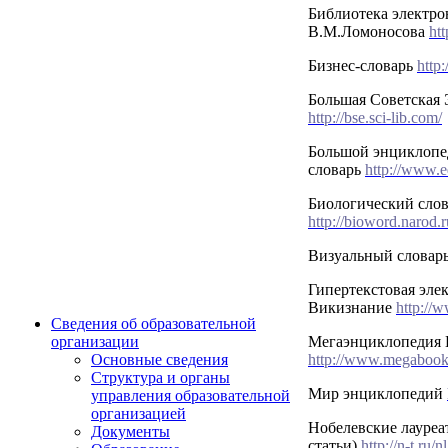
Библиотека электр
В.М.Ломоносова
ht
Бизнес-словарь
http
Большая Советская 
http://bse.sci-lib.com/
Большой энциклопе
словарь
http://www.e
Биологический слова
http://bioword.narod.r
Визуальный словар
Гипертекстовая эле
Викизнание
http://
Сведения об образовательной
Мегаэнциклопедия 
организации
http://www.megabook
Основные сведения
Структура и органы
Мир энциклопедий
управления образовательной
организацией
Нобелевские лауреа
Документы
статьи)
http://n-t.ru/nl