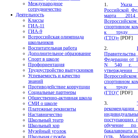
Международное
1.
Указа
сотрудничество
Российской Фе
Деятельность
марта 201
Классы
Всероссийском 
ГИА-11
спортивном ком
ГИА-9
к труду и
Всероссийская олимпиада
(ГТО)»
[PDF]
школьников
Воспитательная работа
2.
Дополнительное образование
Правительств
Спорт в школе
Федерации от 1
Профориентация
N 540 г. 
Трудоустройство выпускников
утверждении
Успеваемость и качество
Всероссийском 
знаний
спортивном ком
Противодействие коррупции
к труду и
Социальные партнеры
(ГТО)"
[PDF]
Общественно-активная школа
3.
СМИ о школе
рекомендац
Платежные реквизиты
индивидуальн
Наставничество
поступающих 
Школьный театр
обучение по
Школьный хор
бакалавриата и
Музейный уголок
(утв. Минобр
Школьная служба