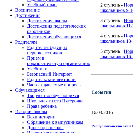
Учебный план
2 ступень -
Нор
Воспитание
школьников 9-1
Достижения
3 ступень -
Нор
Достижения школы
школьников 11-
Достижения педагогических
работников
4 ступень -
Нор
Достижения обучающихся
школьников 13-
Родителям
Родителям будущих
5 ступень -
Нор
первоклассников
школьников 16-
Прием в
образовательную организацию
Учебники
Безопасный Интернет
Родительский лекторий
Часто задаваемые вопросы
Обучающимся
События
Творчество обучающихся
Школьная газета Пятерочка
Права ребенка
История школы
16.03.2016
Вехи истории
Обращение к выпускникам
Республиканский этап
Директора школы
Известные выпускники