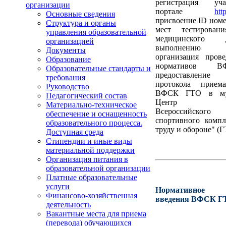
регистрация уч
организации
портале
htt
Основные сведения
присвоение ID номе
Структура и органы
мест тестировани
управления образовательной
медицинского
организацией
выполнению и
Документы
организация пров
Образование
нормативов 
Образовательные стандарты и
предоставлени
требования
протокола прием
Руководство
ВФСК ГТО в му
Педагогический состав
Центр тест
Материально-техническое
Всероссийского ф
обеспечение и оснащенность
спортивного компл
образовательного процесса.
труду и обороне" (Г
Доступная среда
Стипендии и иные виды
материальной поддержки
Организация питания в
образовательной организации
Платные образовательные
услуги
Нормативное о
Финансово-хозяйственная
введения ВФСК Г
деятельность
Вакантные места для приема
(перевода) обучающихся