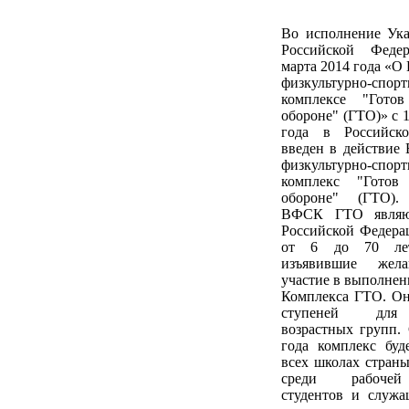
Во исполнение Ука
Российской Феде
марта 2014 года «О
физкультурно-спор
комплексе "Гото
обороне" (ГТО)» с 1
года в Российск
введен в действие
физкультурно-спор
комплекс "Гото
обороне" (ГТО).
ВФСК ГТО являют
Российской Федера
от 6 до 70 ле
изъявившие жела
участие в выполне
Комплекса ГТО. Он
ступеней для
возрастных групп.
года комплекс буд
всех школах страны,
среди рабочей
студентов и служа