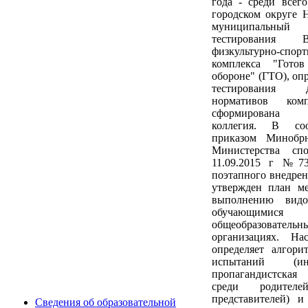
года - среди всег
городском округе 
муниципаль
тестирования Вс
физкультурно-спор
комплекса "Гото
обороне" (ГТО), оп
тестирования
нормативов ком
сформирована
коллегия. В соо
приказом Минобр
Министерства сп
11.09.2015 г №73
поэтапного внедр
утвержден план м
выполнению видо
обучающи
общеобразовательн
организациях. На
определяет алгори
испытаний (инф
пропагандистская
среди родителе
представителей) и
Сведения об образовательной