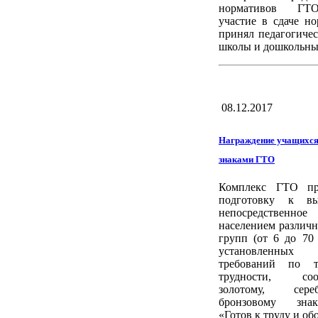
нормативов ГТ
участие в сдаче н
принял педагогиче
школы и дошкольны
08.12.2017
Награждение учащихся
знаками ГТО
Комплекс ГТО пре
подготовку к в
непосредственно
населением различ
групп (от 6 до 70
установленных 
требований по т
трудности, соот
золотому, сер
бронзовому зна
«Готов к труду и об