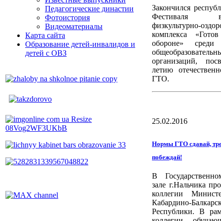
Закончился респуб
Педагогические династии
Фестиваля все
Фотоистория
физкультурно-оздор
Видеоматериалы
комплекса «Гото
Карта сайта
обороне» среди 
Образование детей-инвалидов и
общеобразовательн
детей с ОВЗ
организаций, пос
летию отечественн
ГТО.
25.02.2016
Нормы ГТО сдавай, тре
побеждай!
В Государственно
зале г.Нальчика пр
коллегии Министе
Кабардино-Балкарс
Республики. В рам
коллегии обучаю