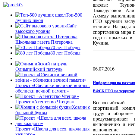
школы: Теуно
Тлакадуговой Али
Топ-500
Ахмеду выполнивш
лучших школ
ГТО вручили засл
Сайт
отличия. Награды 
высокого уровня
спортсменка мира 
года в прыжках в 
Школьная газета Пятерочка
Кучина.
70 лет Победы
80 лет Победы
06.07.2016
Олимпийский патруль
Информация по поэтап
Проект «Обелиски великой войны -
обелиски вечной памяти»
ВФСК ГТО на террито
Проект «Агентство Чтецов»
Всероссийский ф
Хозяин с
спортивный компл
большой буквы
труду и обороне
предусматривает 
выполнению и неп
Проект «Школа для всех, школа для
выполнение р
каждого»