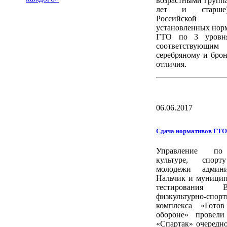
возрастными группа
лет и старше)
Российской 
установленных но
ГТО по 3 уровня
соответствующи
серебряному и бро
отличия.
06.06.2017
Сдача нормативов ГТО
Управление по
культуре, спо
молодежи админи
Нальчик и муници
тестирования Вс
физкультурно-спор
комплекса «Гото
обороне» провели
«Спартак» очередн