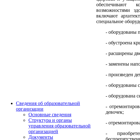
обеспечивают ко
возможностями зд
включают архитект
специальное оборуд
- оборудованы 
- обустроена кр
- расширены д
- заменены нап
- произведен д
- оборудованы
- оборудована 
Сведения об образовательной
- отремонтиров
организации
девочек;
Основные сведения
Структура и органы
- отремонтиров
управления образовательной
организацией
- приобрет
Документы
беспрепятств