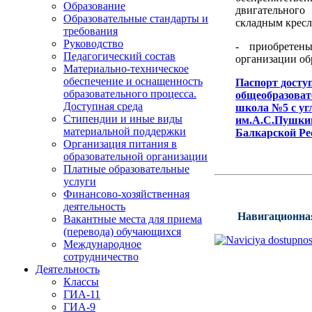
Образование
двигательного
Образовательные стандарты и
складным кресл
требования
Руководство
- приобретен
Педагогический состав
организации об
Материально-техническое
обеспечение и оснащенность
Паспорт досту
образовательного процесса.
общеобразоват
Доступная среда
школа №5 с уг
Стипендии и иные виды
им.А.С.Пушкин
материальной поддержки
Балкарской Ре
Организация питания в
образовательной организации
Платные образовательные
услуги
Финансово-хозяйственная
деятельность
Навигационная
Вакантные места для приема
(перевода) обучающихся
Международное
сотрудничество
Деятельность
Классы
ГИА-11
ГИА-9