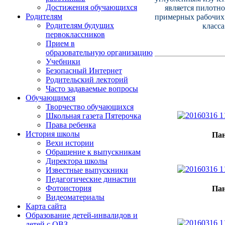
Достижения обучающихся
является пилотн
Родителям
примерных рабочих 
Родителям будущих
класс
первоклассников
Прием в
образовательную организацию
Учебники
Безопасный Интернет
Родительский лекторий
Часто задаваемые вопросы
Обучающимся
Творчество обучающихся
Школьная газета Пятерочка
Права ребенка
История школы
Пан
Вехи истории
Обращение к выпускникам
Директора школы
Известные выпускники
Педагогические династии
Фотоистория
Пан
Видеоматериалы
Карта сайта
Образование детей-инвалидов и
детей с ОВЗ