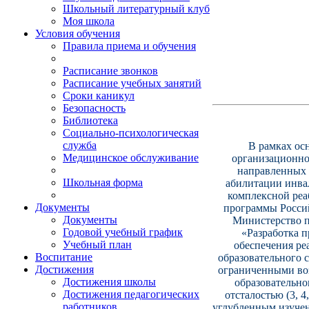
Школьный литературный клуб
Моя школа
Условия обучения
Правила приема и обучения
Расписание звонков
Расписание учебных занятий
Сроки каникул
Безопасность
Библиотека
Социально-психологическая
служба
В рамках ос
Медицинское обслуживание
организационно
направленных 
Школьная форма
абилитации инва
комплексной реа
Документы
программы Россий
Документы
Министерство п
Годовой учебный график
«Разработка 
Учебный план
обеспечения ре
Воспитание
образовательного 
Достижения
ограниченными воз
Достижения школы
образовательно
Достижения педагогических
отсталостью (3, 
работников
углубленным изучен