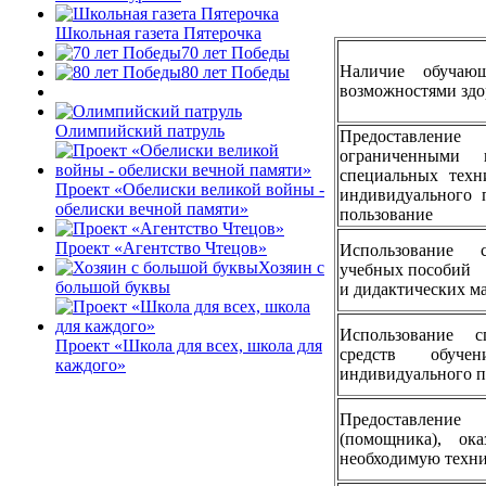
Школьная газета Пятерочка
70 лет Победы
Наличие обучаю
80 лет Победы
возможностями здо
Олимпийский патруль
Предоставле
ограниченными в
специальных техн
Проект «Обелиски великой войны -
индивидуального 
обелиски вечной памяти»
пользование
Проект «Агентство Чтецов»
Использование с
Хозяин с
учебных пособий
большой буквы
и дидактических м
Использование с
Проект «Школа для всех, школа для
средств обуче
каждого»
индивидуального п
Предоставлен
(помощника), ок
необходимую техн