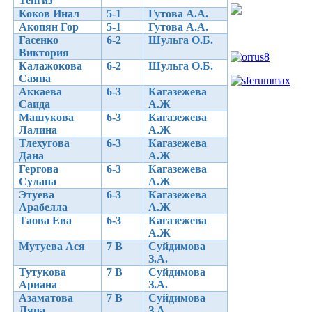
Тенгиз
Коков Инал
5-1
Гутова А.А.
Акопян Гор
5-1
Гутова А.А.
Гасенко
6-2
Шульга О.Б.
Виктория
Калажокова
6-2
Шульга О.Б.
Саяна
Аккаева
6-3
Кагазежева
Саида
А.Ж
Машукова
6-3
Кагазежева
Лалина
А.Ж
Тлехугова
6-3
Кагазежева
Дана
А.Ж
Гергова
6-3
Кагазежева
Сулана
А.Ж
Этуева
6-3
Кагазежева
Арабелла
А.Ж
Таова Ева
6-3
Кагазежева
А.Ж
Мутуева Ася
7 В
Суйдимова
З.А.
Тутукова
7 В
Суйдимова
Ариана
З.А.
Азаматова
7 В
Суйдимова
Ляна
З.А.