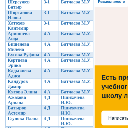
Шереужев
3-1
Батчаева М.У
Решаем вместе
Батыр
Шортанова
3-1
Батчаева М.У
Илона
Хатохов
3-1
Батчаева М.У
Кантемир
Арипшева
4 А
Батчаева М.У.
Аида
Бишенова
4 А
Батчаева М.У.
Милена
Бугова Руфина
4 А
Батчаева М.У.
Кертиева
4 А
Батчаева М.У.
Эрика
Кадыкоева
4 А
Батчаева М.У.
Адиса
Есть пр
Кандуров
4 А
Батчаева М.У.
учебног
Дамир
Кясова Элина
4 А
Батчаева М.У.
школу 
Ажахова
4 Д
Пшихачева
Ариана
И.Ю.
Батыров
4 Д
Пшихачева
Астемир
И.Ю.
Написать
Гаунова Илана
4 Д
Пшихачева
И.Ю.