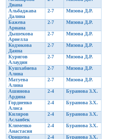
Диана
Альбаджава
2-7
Мизова Д.Р.
Далина
Бажева
2-7
Мизова Д.Р.
Ариана
Дышекова
2-7
Мизова Д.Р.
Арнелла
Кодзокова
2-7
Мизова Д.Р.
Даяна
Куригов
2-7
Мизова Д.Р.
Алаудин
Кушхабиева
2-7
Мизова Д.Р.
Алина
Матуева
2-7
Мизова Д.Р.
Алина
Ашинова
2-4
Буранова З.Х.
Ардина
Гордиенко
2-4
Буранова З.Х.
Алиса
Киляров
2-4
Буранова З.Х.
Асланбек
Клименко
2-4
Буранова З.Х.
Анастасия
Оришева
2-4
Буранова З.Х.