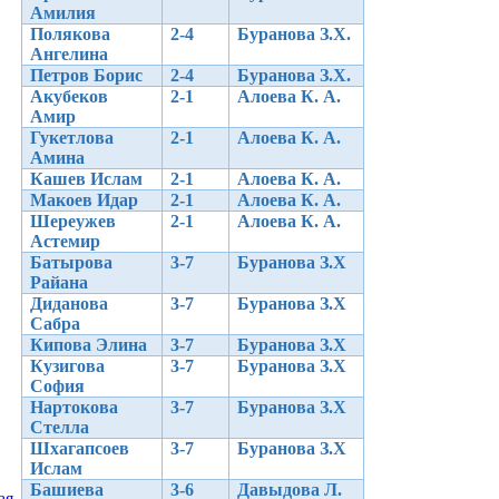
Амилия
Полякова
2-4
Буранова З.Х.
Ангелина
Петров Борис
2-4
Буранова З.Х.
Акубеков
2-1
Алоева К. А.
Амир
Гукетлова
2-1
Алоева К. А.
Амина
Кашев Ислам
2-1
Алоева К. А.
Макоев Идар
2-1
Алоева К. А.
Шереужев
2-1
Алоева К. А.
Астемир
Батырова
3-7
Буранова З.Х
Райана
Диданова
3-7
Буранова З.Х
Сабра
Кипова Элина
3-7
Буранова З.Х
Кузигова
3-7
Буранова З.Х
София
Нартокова
3-7
Буранова З.Х
Стелла
Шхагапсоев
3-7
Буранова З.Х
Ислам
Башиева
3-6
Давыдова Л.
ая