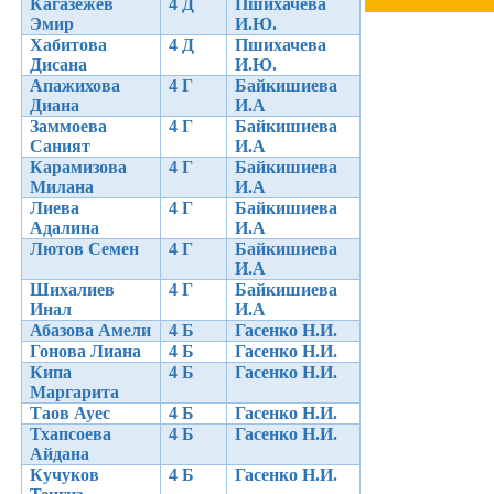
Кагазежев
4 Д
Пшихачева
Эмир
И.Ю.
Хабитова
4 Д
Пшихачева
Дисана
И.Ю.
Апажихова
4 Г
Байкишиева
Диана
И.А
Заммоева
4 Г
Байкишиева
Саният
И.А
Карамизова
4 Г
Байкишиева
Милана
И.А
Лиева
4 Г
Байкишиева
Адалина
И.А
Лютов Семен
4 Г
Байкишиева
И.А
Шихалиев
4 Г
Байкишиева
Инал
И.А
Абазова Амели
4 Б
Гасенко Н.И.
Гонова Лиана
4 Б
Гасенко Н.И.
Кипа
4 Б
Гасенко Н.И.
Маргарита
Таов Ауес
4 Б
Гасенко Н.И.
Тхапсоева
4 Б
Гасенко Н.И.
Айдана
Кучуков
4 Б
Гасенко Н.И.