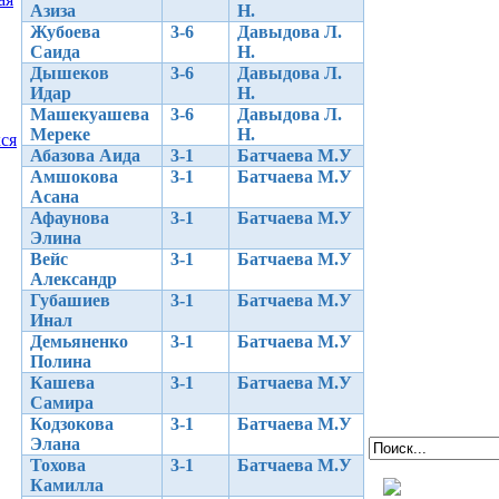
Азиза
Н.
Жубоева
3-6
Давыдова Л.
Саида
Н.
Дышеков
3-6
Давыдова Л.
Идар
Н.
Машекуашева
3-6
Давыдова Л.
Мереке
Н.
ся
Абазова Аида
3-1
Батчаева М.У
Амшокова
3-1
Батчаева М.У
Асана
Афаунова
3-1
Батчаева М.У
Элина
Вейс
3-1
Батчаева М.У
Александр
Губашиев
3-1
Батчаева М.У
Инал
Демьяненко
3-1
Батчаева М.У
Полина
Кашева
3-1
Батчаева М.У
Самира
Кодзокова
3-1
Батчаева М.У
Элана
Тохова
3-1
Батчаева М.У
Камилла