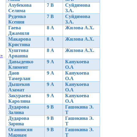
Ахубекова
7 В
Суйдимова
Селима
З.А.
Руденко
7 В
Суйдимова
Ксения
З.А.
Гаева
8 А
Жилова А.Х.
Джамиля
Макарова
8 А
Жилова А.Х.
Кристина
Хуштова
8 А
Жилова А.Х.
в»
Арианна
Давыденко
9 А
Канукоева
Климент
О.А
Даов
9 А
Канукоева
Тамерлан
О.А
Дышеков
9 А
Канукоева
Азамат
О.А
Закураева
9 А
Канукоева
Каролина
О.А
Дударова
9 В
Гашокина Э.
Залина
Т
Дударова
9 В
Гашокина Э.
Зарина
Т
Оганнисян
9 В
Гашокина Э.
Мариам
Т