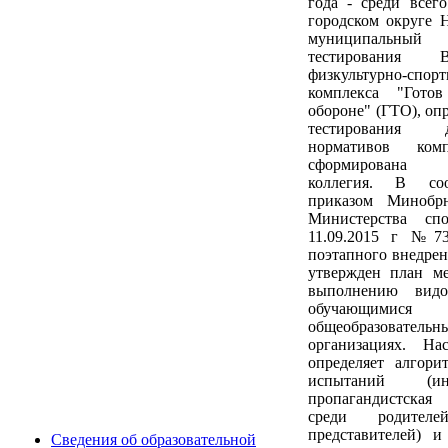
года - среди всег
городском округе 
муниципаль
тестирования Вс
физкультурно-спор
комплекса "Гото
обороне" (ГТО), оп
тестирования
нормативов ком
сформирована
коллегия. В соо
приказом Минобр
Министерства сп
11.09.2015 г №73
поэтапного внедр
утвержден план м
выполнению видо
обучающи
общеобразовательн
организациях. На
определяет алгори
испытаний (инф
пропагандистская
среди родителе
представителей) и
Сведения об образовательной