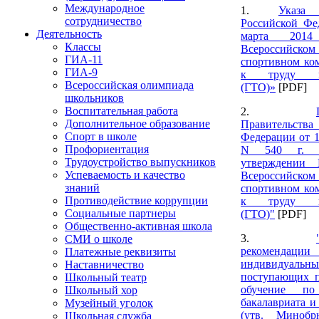
Международное
1.
Указа
сотрудничество
Российской Фе
Деятельность
марта 201
Классы
Всероссийском 
ГИА-11
спортивном ком
ГИА-9
к труду и
Всероссийская олимпиада
(ГТО)»
[PDF]
школьников
Воспитательная работа
2.
Дополнительное образование
Правительств
Спорт в школе
Федерации от 1
Профориентация
N 540 г. 
Трудоустройство выпускников
утверждении
Успеваемость и качество
Всероссийском 
знаний
спортивном ком
Противодействие коррупции
к труду и
Социальные партнеры
(ГТО)"
[PDF]
Общественно-активная школа
3.
СМИ о школе
рекомендац
Платежные реквизиты
индивидуальн
Наставничество
поступающих 
Школьный театр
обучение по
Школьный хор
бакалавриата и
Музейный уголок
(утв. Минобр
Школьная служба