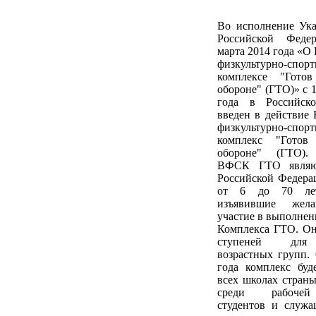
Во исполнение Ука
Российской Феде
марта 2014 года «О
физкультурно-спор
комплексе "Гото
обороне" (ГТО)» с 1
года в Российск
введен в действие
физкультурно-спор
комплекс "Гото
обороне" (ГТО).
ВФСК ГТО являют
Российской Федера
от 6 до 70 ле
изъявившие жела
участие в выполне
Комплекса ГТО. Он
ступеней для
возрастных групп.
года комплекс буд
всех школах страны,
среди рабочей
студентов и служа