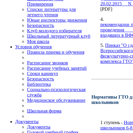
20.02.2015 N
Примирения
[PDF]
Списки литературы для
летнего чтения
4
Юные инспекторы движения
рекомендации п
Безопасность
проведения
Клуб молодого избирателя
входящих в В
Школьный литературный клуб
Моя школа
5.
Приказ "О сд
Условия обучения
Всероссийского
Правила приема и обучения
физкультурно-с
комплекса ГТО
Расписание звонков
Расписание учебных занятий
Сроки каникул
Безопасность
Библиотека
Социально-психологическая
служба
Нормативы ГТО д
Медицинское обслуживание
школьников
Школьная форма
Документы
1 ступень -
Нор
Документы
школьников 6-8
Годовой учебный график