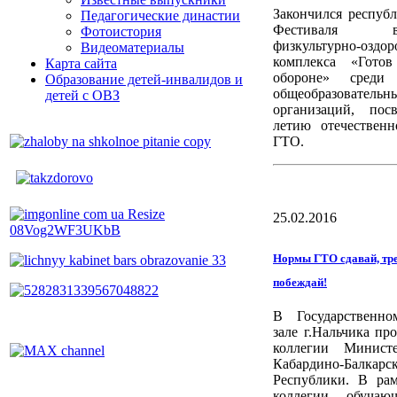
Закончился респуб
Педагогические династии
Фестиваля все
Фотоистория
физкультурно-оздор
Видеоматериалы
комплекса «Гото
Карта сайта
обороне» среди 
Образование детей-инвалидов и
общеобразовательн
детей с ОВЗ
организаций, пос
летию отечественн
ГТО.
25.02.2016
Нормы ГТО сдавай, тре
побеждай!
В Государственно
зале г.Нальчика пр
коллегии Министе
Кабардино-Балкарс
Республики. В рам
коллегии обучаю