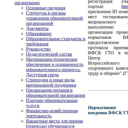
регистрация уч
организации
портале
htt
Основные сведения
присвоение ID номе
Структура и органы
мест тестировани
управления образовательной
медицинского
организацией
выполнению и
Документы
организация пров
Образование
нормативов 
Образовательные стандарты и
предоставлени
требования
протокола прием
Руководство
ВФСК ГТО в му
Педагогический состав
Центр тест
Материально-техническое
Всероссийского ф
обеспечение и оснащенность
спортивного компл
образовательного процесса.
труду и обороне" (Г
Доступная среда
Стипендии и иные виды
материальной поддержки
Организация питания в
образовательной организации
Платные образовательные
услуги
Нормативное о
Финансово-хозяйственная
введения ВФСК Г
деятельность
Вакантные места для приема
(перевода) обучающихся