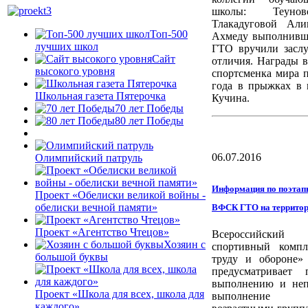
школы: Теуно
Тлакадуговой Али
Топ-500
Ахмеду выполнивш
лучших школ
ГТО вручили засл
Сайт
отличия. Награды 
высокого уровня
спортсменка мира 
года в прыжках в 
Школьная газета Пятерочка
Кучина.
70 лет Победы
80 лет Победы
06.07.2016
Олимпийский патруль
Информация по поэтап
Проект «Обелиски великой войны -
обелиски вечной памяти»
ВФСК ГТО на террито
Проект «Агентство Чтецов»
Всероссийский ф
Хозяин с
спортивный компл
большой буквы
труду и обороне
предусматривает 
выполнению и неп
Проект «Школа для всех, школа для
выполнение р
каждого»