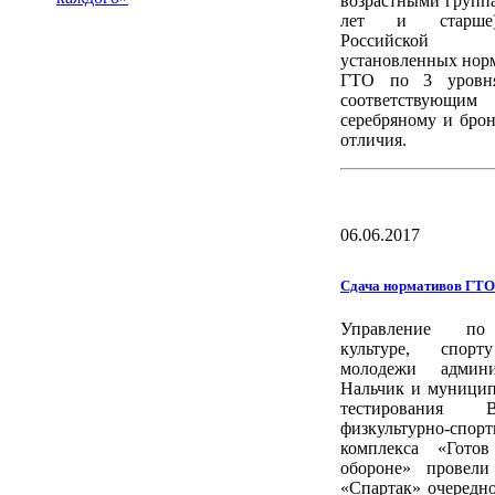
возрастными группа
лет и старше)
Российской 
установленных но
ГТО по 3 уровня
соответствующи
серебряному и бро
отличия.
06.06.2017
Сдача нормативов ГТО
Управление по
культуре, спо
молодежи админи
Нальчик и муници
тестирования Вс
физкультурно-спор
комплекса «Гото
обороне» провели
«Спартак» очередн