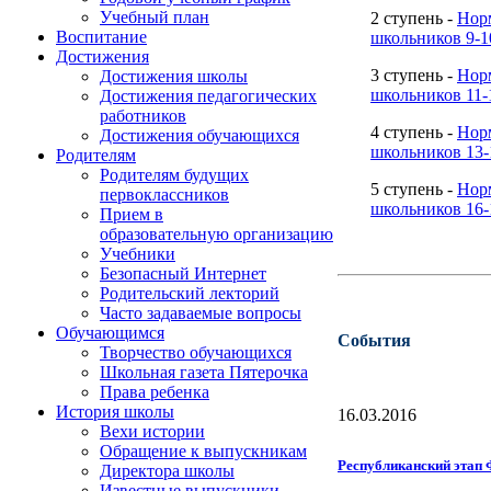
Учебный план
2 ступень -
Нор
Воспитание
школьников 9-1
Достижения
3 ступень -
Нор
Достижения школы
школьников 11-
Достижения педагогических
работников
4 ступень -
Нор
Достижения обучающихся
школьников 13-
Родителям
Родителям будущих
5 ступень -
Нор
первоклассников
школьников 16-
Прием в
образовательную организацию
Учебники
Безопасный Интернет
Родительский лекторий
Часто задаваемые вопросы
Обучающимся
События
Творчество обучающихся
Школьная газета Пятерочка
Права ребенка
История школы
16.03.2016
Вехи истории
Обращение к выпускникам
Республиканский этап
Директора школы
Известные выпускники