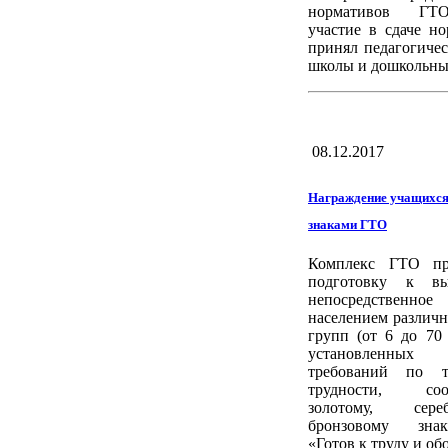
нормативов ГТ
участие в сдаче н
принял педагогиче
школы и дошкольны
08.12.2017
Награждение учащихся
знаками ГТО
Комплекс ГТО пре
подготовку к в
непосредственно
населением различ
групп (от 6 до 70
установленных 
требований по т
трудности, соот
золотому, сер
бронзовому зна
«Готов к труду и об