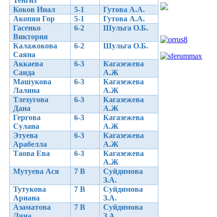
Тенгиз
Коков Инал
5-1
Гутова А.А.
Акопян Гор
5-1
Гутова А.А.
Гасенко
6-2
Шульга О.Б.
Виктория
Калажокова
6-2
Шульга О.Б.
Саяна
Аккаева
6-3
Кагазежева
Саида
А.Ж
Машукова
6-3
Кагазежева
Лалина
А.Ж
Тлехугова
6-3
Кагазежева
Дана
А.Ж
Гергова
6-3
Кагазежева
Сулана
А.Ж
Этуева
6-3
Кагазежева
Арабелла
А.Ж
Таова Ева
6-3
Кагазежева
А.Ж
Мутуева Ася
7 В
Суйдимова
З.А.
Тутукова
7 В
Суйдимова
Ариана
З.А.
Азаматова
7 В
Суйдимова
Ляна
З.А.