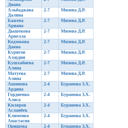
Диана
Альбаджава
2-7
Мизова Д.Р.
Далина
Бажева
2-7
Мизова Д.Р.
Ариана
Дышекова
2-7
Мизова Д.Р.
Арнелла
Кодзокова
2-7
Мизова Д.Р.
Даяна
Куригов
2-7
Мизова Д.Р.
Алаудин
Кушхабиева
2-7
Мизова Д.Р.
Алина
Матуева
2-7
Мизова Д.Р.
Алина
Ашинова
2-4
Буранова З.Х.
Ардина
Гордиенко
2-4
Буранова З.Х.
Алиса
Киляров
2-4
Буранова З.Х.
Асланбек
Клименко
2-4
Буранова З.Х.
Анастасия
Оришева
2-4
Буранова З.Х.