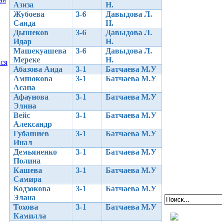
Азиза
Н.
Жубоева
3-6
Давыдова Л.
Саида
Н.
Дышеков
3-6
Давыдова Л.
Идар
Н.
Машекуашева
3-6
Давыдова Л.
Мереке
Н.
ся
Абазова Аида
3-1
Батчаева М.У
Амшокова
3-1
Батчаева М.У
Асана
Афаунова
3-1
Батчаева М.У
Элина
Вейс
3-1
Батчаева М.У
Александр
Губашиев
3-1
Батчаева М.У
Инал
Демьяненко
3-1
Батчаева М.У
Полина
Кашева
3-1
Батчаева М.У
Самира
Кодзокова
3-1
Батчаева М.У
Элана
Тохова
3-1
Батчаева М.У
Камилла