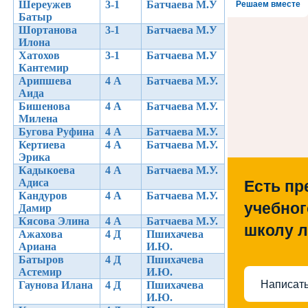
Шереужев
3-1
Батчаева М.У
Решаем вместе
Батыр
Шортанова
3-1
Батчаева М.У
Илона
Хатохов
3-1
Батчаева М.У
Кантемир
Арипшева
4 А
Батчаева М.У.
Аида
Бишенова
4 А
Батчаева М.У.
Милена
Бугова Руфина
4 А
Батчаева М.У.
Кертиева
4 А
Батчаева М.У.
Эрика
Кадыкоева
4 А
Батчаева М.У.
Адиса
Есть пр
Кандуров
4 А
Батчаева М.У.
учебног
Дамир
Кясова Элина
4 А
Батчаева М.У.
школу 
Ажахова
4 Д
Пшихачева
Ариана
И.Ю.
Батыров
4 Д
Пшихачева
Астемир
И.Ю.
Написать
Гаунова Илана
4 Д
Пшихачева
И.Ю.