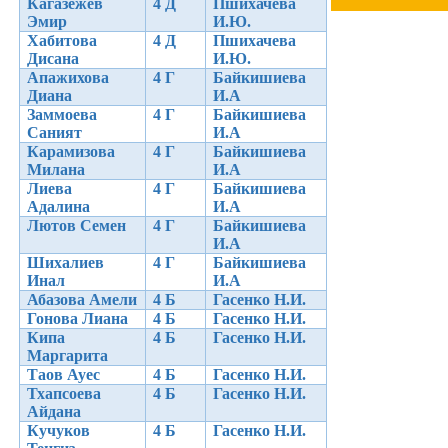
Кагазежев
4 Д
Пшихачева
Эмир
И.Ю.
Хабитова
4 Д
Пшихачева
Дисана
И.Ю.
Апажихова
4 Г
Байкишиева
Диана
И.А
Заммоева
4 Г
Байкишиева
Саният
И.А
Карамизова
4 Г
Байкишиева
Милана
И.А
Лиева
4 Г
Байкишиева
Адалина
И.А
Лютов Семен
4 Г
Байкишиева
И.А
Шихалиев
4 Г
Байкишиева
Инал
И.А
Абазова Амели
4 Б
Гасенко Н.И.
Гонова Лиана
4 Б
Гасенко Н.И.
Кипа
4 Б
Гасенко Н.И.
Маргарита
Таов Ауес
4 Б
Гасенко Н.И.
Тхапсоева
4 Б
Гасенко Н.И.
Айдана
Кучуков
4 Б
Гасенко Н.И.