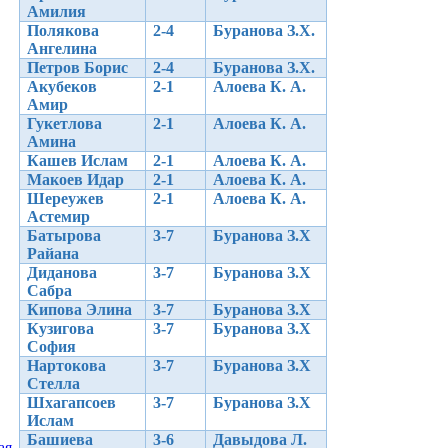
Амилия
Полякова
2-4
Буранова З.Х.
Ангелина
Петров Борис
2-4
Буранова З.Х.
Акубеков
2-1
Алоева К. А.
Амир
Гукетлова
2-1
Алоева К. А.
Амина
Кашев Ислам
2-1
Алоева К. А.
Макоев Идар
2-1
Алоева К. А.
Шереужев
2-1
Алоева К. А.
Астемир
Батырова
3-7
Буранова З.Х
Райана
Диданова
3-7
Буранова З.Х
Сабра
Кипова Элина
3-7
Буранова З.Х
Кузигова
3-7
Буранова З.Х
София
Нартокова
3-7
Буранова З.Х
Стелла
Шхагапсоев
3-7
Буранова З.Х
Ислам
Башиева
3-6
Давыдова Л.
ая